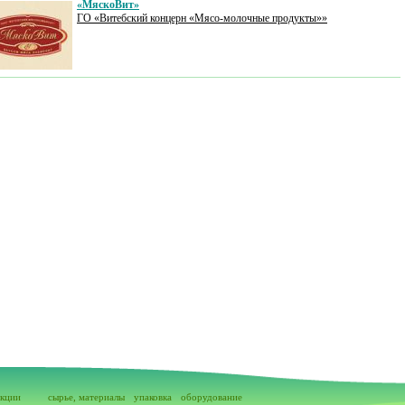
«МяскоВит»
ГО «Витебский концерн «Мясо-молочные продукты»»
акции
сырье, материалы
упаковка
оборудование