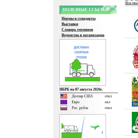
Вся про
ПОЛЕЗНЫЕ ССЫЛКИ
Нормы и стандарты
Выставки
Словарь терминов
Ведомства и организации
НБРБ на 07 августа 2026г.
Доллар США
откл
Евро
окл
Рос. рубль
откл