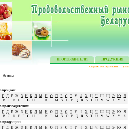
ПРОИЗВОДИТЕЛИ
ПРОДУКЦИЯ
сырье, материалы
упа
»
брэнды
о брэндам:
Г
Д
Е
Ж
З
И
К
Л
М
Н
О
П
Р
С
Т
У
Ф
Х
Ц
Ч
Ш
Щ
Э
Ю
Я
A
B
C
D
E
F
G
H
I
J
K
L
M
N
O
P
Q
R
S
T
U
V
W
X
Y
Z
о производителям:
Г
Д
Е
Ж
З
И
К
Л
М
Н
О
П
Р
С
Т
У
Ф
Х
Ц
Ч
Ш
Щ
Э
Ю
Я
A
B
C
D
E
F
G
H
I
J
K
L
M
N
O
P
Q
R
S
T
U
V
W
X
Y
Z
о продукции:
Г
Д
Е
Ж
З
И
К
Л
М
Н
О
П
Р
С
Т
У
Ф
Х
Ц
Ч
Ш
Щ
Э
Ю
Я