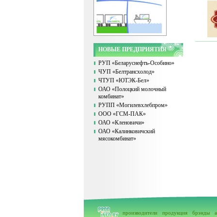
НОВЫЕ ПРЕДПРИЯТИЯ
РУП «Беларуснефть-Особино»
ЧУП «Белтрансхолод»
ЧТУП «ЮТЭК-Бел»
ОАО «Полоцкий молочный
комбинат»
РУПП «Могилевхлебпром»
ООО «ГСМ-ПАК»
ОАО «Кленовичи»
ОАО «Калинковичский
мясокомбинат»
производители
продукция
брэнды