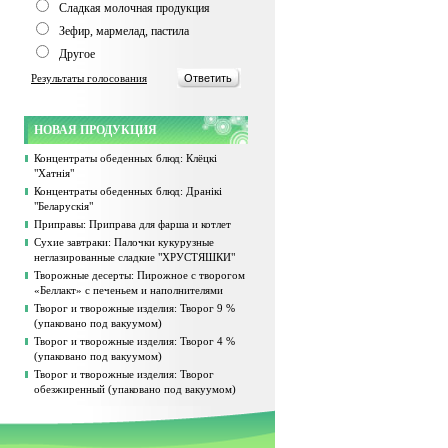
Сладкая молочная продукция
Зефир, мармелад, пастила
Другое
Результаты голосования
НОВАЯ ПРОДУКЦИЯ
Концентраты обеденных блюд: Клёцкі
"Хатнія"
Концентраты обеденных блюд: Дранікі
"Беларускія"
Приправы: Приправа для фарша и котлет
Сухие завтраки: Палочки кукурузные
неглазированные сладкие "ХРУСТЯШКИ"
Творожные десерты: Пирожное с творогом
«Беллакт» с печеньем и наполнителями
Творог и творожные изделия: Творог 9 %
(упаковано под вакуумом)
Творог и творожные изделия: Творог 4 %
(упаковано под вакуумом)
Творог и творожные изделия: Творог
обезжиренный (упаковано под вакуумом)