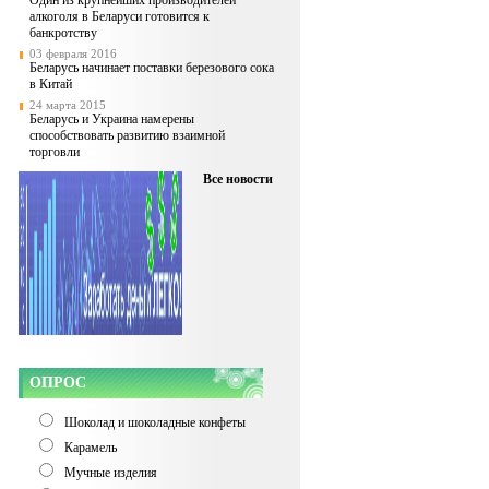
Один из крупнейших производителей
алкоголя в Беларуси готовится к
банкротству
03 февраля 2016
Беларусь начинает поставки березового сока
в Китай
24 марта 2015
Беларусь и Украина намерены
способствовать развитию взаимной
торговли
Все новости
ОПРОС
Шоколад и шоколадные конфеты
Карамель
Мучные изделия