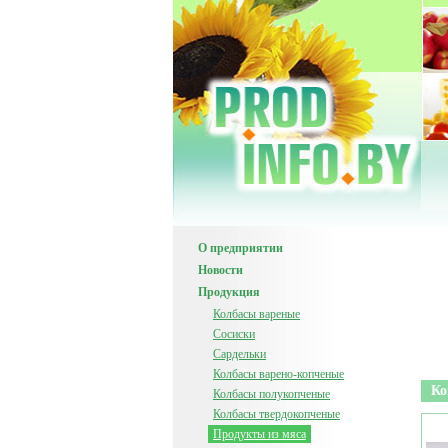
О предприятии
Новости
Продукция
Колбасы вареные
Сосиски
Сардельки
Колбасы варено-копченые
Ко
Колбасы полукопченые
Колбасы твердокопченые
Продукты из мяса