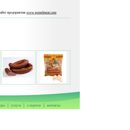
айте предприятия
www.gomelmeat.com
еры
услуги
о портале
контакты