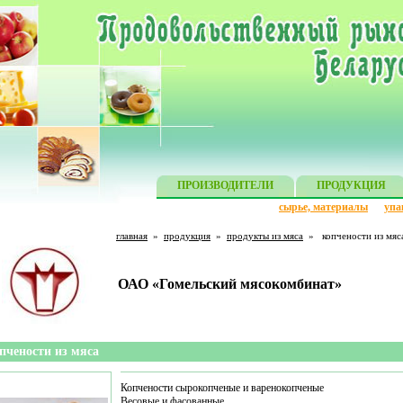
ПРОИЗВОДИТЕЛИ
ПРОДУКЦИЯ
сырье, материалы
упа
главная
»
продукция
»
продукты из мяса
»
копчености из мяс
ОАО «Гомельский мясокомбинат»
пчености из мяса
Копчености сырокопченые и варенокопченые
Весовые и фасованные