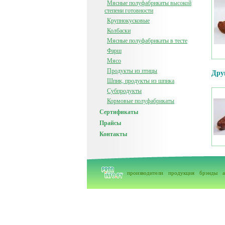
Мясные полуфабрикаты высокой
степени готовности
Крупнокусковые
Колбаски
Мясные полуфабрикаты в тесте
Фарш
Мясо
Продукты из птицы
Дру
Шпик, продукты из шпика
Субпродукты
Кормовые полуфабрикаты
Сертификаты
Прайсы
Контакты
производители
продукция
брэнды