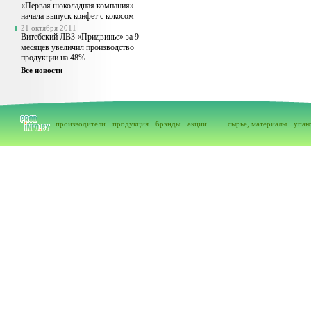
«Первая шоколадная компания»
начала выпуск конфет с кокосом
21 октября 2011
Витебский ЛВЗ «Придвинье» за 9
месяцев увеличил производство
продукции на 48%
Все новости
производители
продукция
брэнды
акции
сырье, материалы
упак