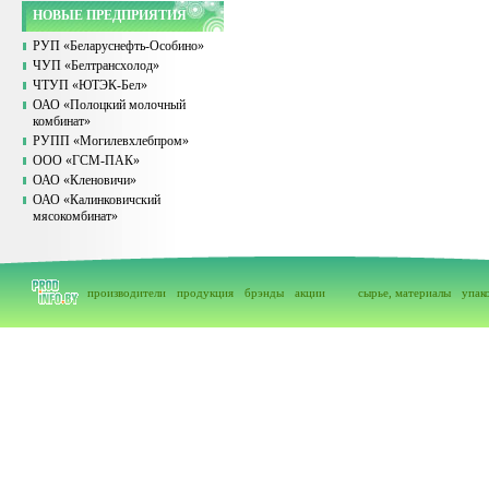
НОВЫЕ ПРЕДПРИЯТИЯ
РУП «Беларуснефть-Особино»
ЧУП «Белтрансхолод»
ЧТУП «ЮТЭК-Бел»
ОАО «Полоцкий молочный
комбинат»
РУПП «Могилевхлебпром»
ООО «ГСМ-ПАК»
ОАО «Кленовичи»
ОАО «Калинковичский
мясокомбинат»
производители
продукция
брэнды
акции
сырье, материалы
упак