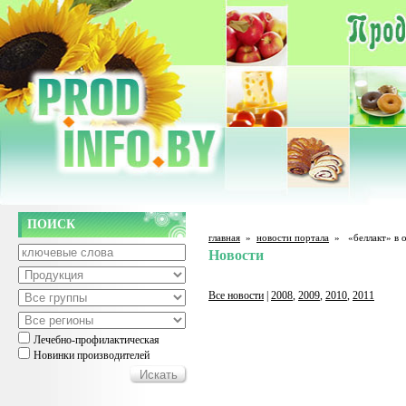
ПОИСК
главная
»
новости портала
»
«беллакт» в 
Новости
Все новости
|
2008
,
2009
,
2010
,
2011
Лечебно-профилактическая
Новинки производителей