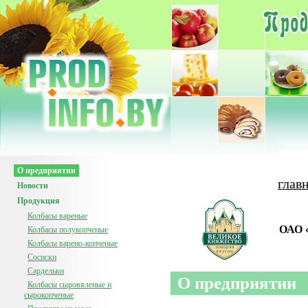
О предприятии
глав
Новости
Продукция
Колбасы вареные
ОАО 
Колбасы полукопченые
Колбасы варено-копченые
Сосиски
Сардельки
О предприятии
Колбасы сыровяленые и
сырокопченые