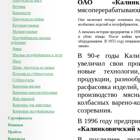
Продукты из мяса
ОАО «Калинко
Ветчина
мясоперерабатывающ
Копчености
Продукты из птицы
Оно включает четыре основных под
колбасных изделий и полуфабрикатов, 
Крупнокусковые
Мелкокусковые
А началась история предприятия в 193
и убою птицы. После войны цех
Полуфабрикаты мясные
оборудованием. В 1953 году птицеком
рубленые
заново.
Фарш
В 90-е годы Кали
Мясные полуфабрикаты в тесте
Мясо
увеличил свои про
Шпик, продукты из шпика
новые технологии
Изделия из субпродуктов
продукции, разнооб
Субпродукты
расфасовка изделий,
Консервы мясные
Консервы мясорастительные
производство мясн
Жир пищевой
колбасных варено-к
Консервы для животных
созревания.
Кормовые полуфабрикаты
Сертификаты
В 1996 году предпри
Новинки
«Калинковичский 
Прайсы
В последнее деся
Контакты