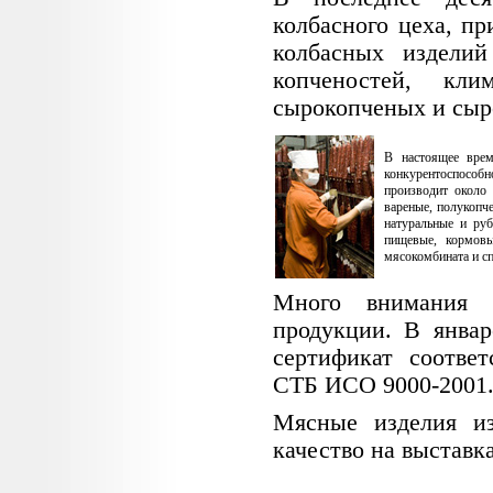
колбасного цеха, п
колбасных изделий
копченостей, кл
сырокопченых и сыр
В настоящее врем
конкурентоспособн
производит около
вареные, полукопч
натуральные и ру
пищевые, кормовы
мясокомбината и с
Много внимания н
продукции. В январ
сертификат соотве
СТБ ИСО 9000-2001
Мясные изделия и
качество на выставк