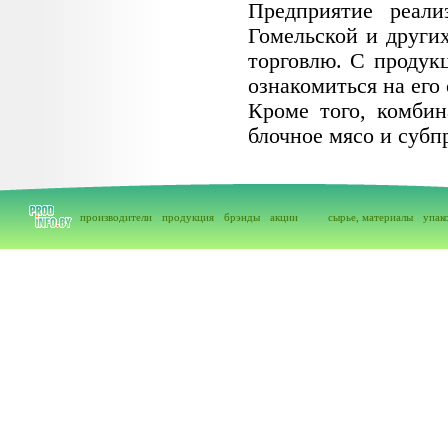
Предприятие реал
Гомельской и други
торговлю. С проду
ознакомиться на его
Кроме того, комбин
блочное мясо и субп
производители
продукция
брэнды
акции
сырье, материалы
упак