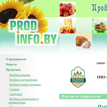
О предприятии
главная
Новости
Продукция
Колбасы вареные
ОАО 
Колбасы полукопченые
Колбасы варено-копченые
Сосиски
Сардельки
Изделия из субпродуктов
Колбасы сыровяленые и
сырокопченые
Изд