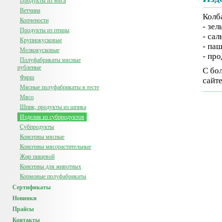
Продукты из мяса
Ветчина
Колб
Копчености
- зел
Продукты из птицы
- сал
Крупнокусковые
- паш
Мелкокусковые
- пр
Полуфабрикаты мясные
рубленые
С бо
Фарш
сайт
Мясные полуфабрикаты в тесте
Мясо
Шпик, продукты из шпика
Изделия из субпродуктов
Субпродукты
Консервы мясные
Консервы мясорастительные
Жир пищевой
Консервы для животных
Кормовые полуфабрикаты
Сертификаты
Новинки
Прайсы
Контакты