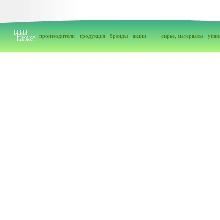
производители
продукция
брэнды
акции
сырье, материалы
упак