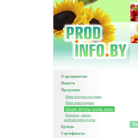
О предприятии
Новости
Продукция
Вина плодово-ягодные
Вина виноградные
Овощи, фрукты, ягоды, травы
Крахмал, чипсы,
картофелепродукты
Ка
Брэнды
Сертификаты