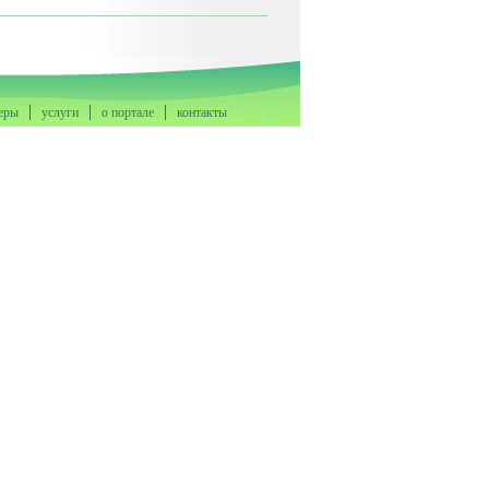
еры
услуги
о портале
контакты