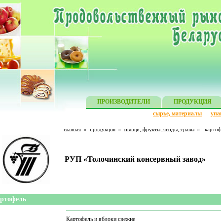
ПРОИЗВОДИТЕЛИ
ПРОДУКЦИЯ
сырье, материалы
упа
главная
»
продукция
»
овощи, фрукты, ягоды, травы
»
картоф
РУП «Толочинский консервный завод»
ртофель
Картофель и яблоки свежие