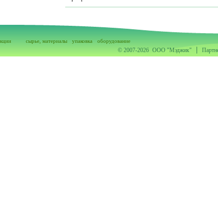
акции
сырье, материалы
упаковка
оборудование
© 2007-2026
ООО "Мэджик"
Партн