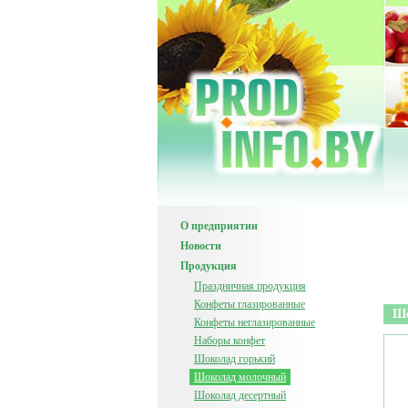
О предприятии
Новости
Продукция
Праздничная продукция
Конфеты глазированные
Шо
Конфеты неглазированные
Наборы конфет
Шоколад горький
Шоколад молочный
Шоколад десертный