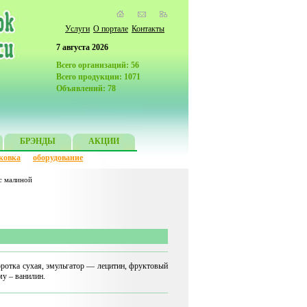
Услуги
О портале
Контакты
7 августа 2026
Всего организаций: 56
Всего продукции: 1071
Объявлений: 78
БРЭНДЫ
АКЦИИ
ковка
оборудование
 с малиной
воротка сухая, эмульгатор — лецитин, фруктовый
у – ванилин.