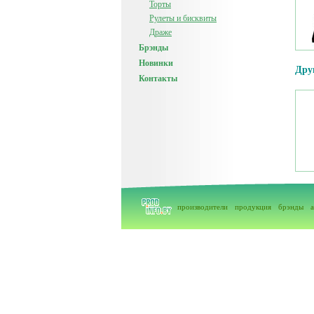
Торты
Рулеты и бисквиты
Драже
Брэнды
Новинки
Дру
Контакты
производители
продукция
брэнды