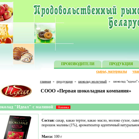
ПРОИЗВОДИТЕЛИ
ПРОДУКЦИЯ
сырье, материалы
упа
главная
»
продукция
»
шоколад молочный
»
шоколад "идеал"
CООО «Первая шоколадная компания»
колад "Идеал" с малиной
Новинка
Состав:
сахар, какао тертое, какао масло, молоко сухое, сы
порошок малины (1%), ароматизатор идентичный натуральном
Масса:
100 г