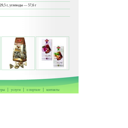
9,5 г, углеводы — 57,6 г
еры
услуги
о портале
контакты