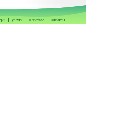
еры
услуги
о портале
контакты