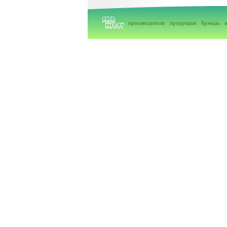
производители
продукция
брэнды