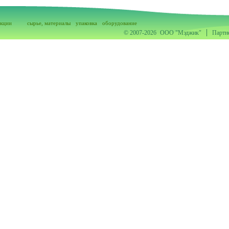
акции
сырье, материалы
упаковка
оборудование
© 2007-2026
ООО "Мэджик"
Партн