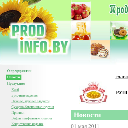
О предприятии
глав
Новости
Продукция
Хлеб
РУПП
Булочные изделия
Печенье, мучные сладости
Сухарно-бараночные изделия
Пряники
Новости
Вафли и вафельные изделия
Кондитерские изделия
01 мая 2011