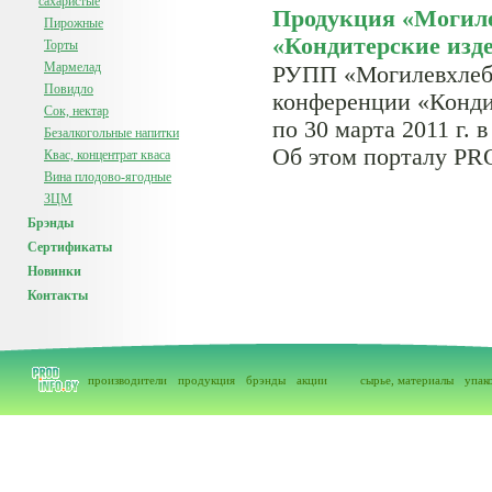
сахаристые
Продукция «Могиле
Пирожные
«Кондитерские изд
Торты
Мармелад
РУПП «Могилевхлебп
Повидло
конференции «Кондит
Сок, нектар
по 30 марта 2011 г.
Безалкогольные напитки
Об этом порталу PR
Квас, концентрат кваса
Вина плодово-ягодные
ЗЦМ
Брэнды
Сертификаты
Новинки
Контакты
производители
продукция
брэнды
акции
сырье, материалы
упак