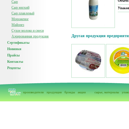
Объем
Сыр
Сыр мягкий
Упако
Сыр плавленый
Мороженое
Майонез
Сухое молоко и смеси
Другая продукция предприяти
Аэрированная продукция
Сертификаты
Новинки
Прайсы
Контакты
Рецепты
производители
продукция
брэнды
акции
сырье, материалы
упак