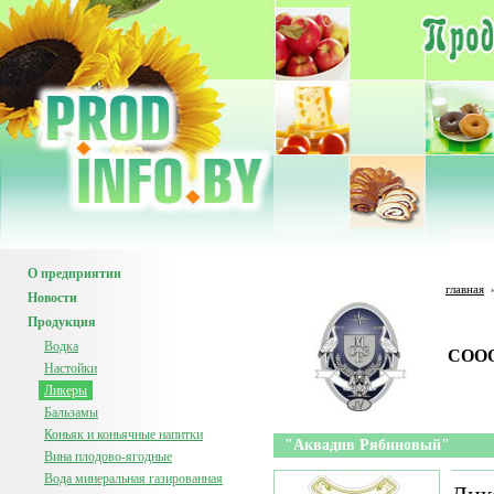
О предприятии
главная
Новости
Продукция
Водка
СООО
Настойки
Ликеры
Бальзамы
Коньяк и коньячные напитки
"Аквадив Рябиновый"
Вина плодово-ягодные
Вода минеральная газированная