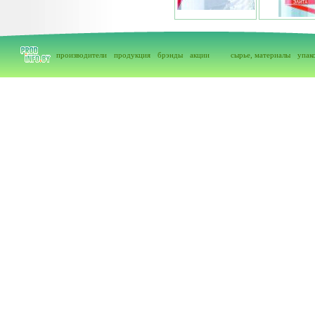
производители
продукция
брэнды
акции
сырье, материалы
упак