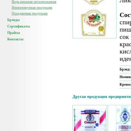
Лик
Вода питьевая негазированная
Импортируемая продукция
Праздничная продукция
Сос
Брэнды
спи
Сертификаты
пищ
Прайсы
сок
Контакты
кра
кис
иде
Брэнд
Номин
Крепос
Другая продукция предприяти