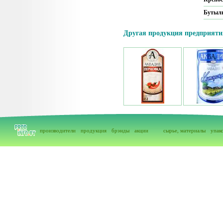
Бутыл
Другая продукция предприяти
производители
продукция
брэнды
акции
сырье, материалы
упак