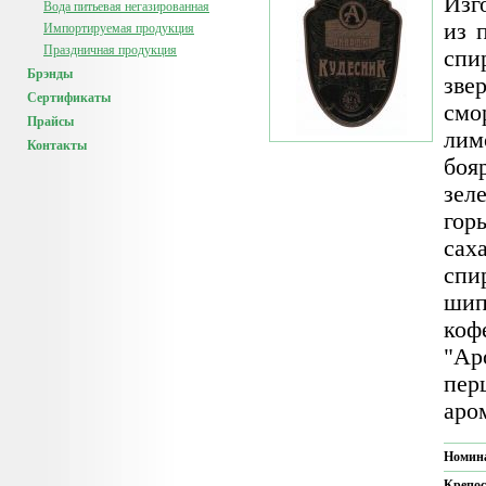
Изг
Вода питьевая негазированная
из 
Импортируемая продукция
Праздничная продукция
спи
Брэнды
зве
Сертификаты
смо
Прайсы
лим
Контакты
боя
зел
гор
са
спи
шип
коф
"Ар
пер
аро
Номин
Крепос