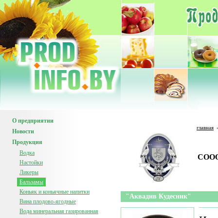
О предприятии
главная
Новости
Продукция
Водка
СООО
Настойки
Ликеры
Бальзамы
Коньяк и коньячные напитки
"Аквадив Кудесник"
Вина плодово-ягодные
Вода минеральная газированная