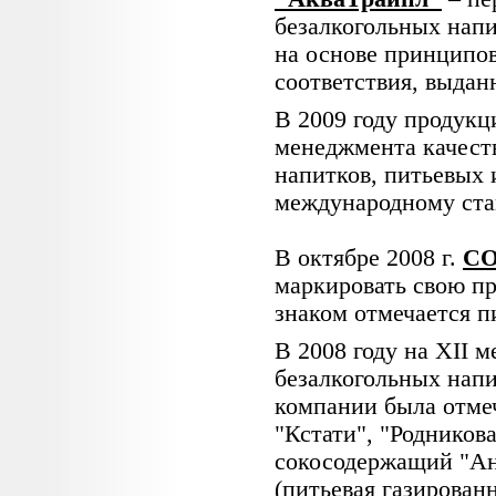
безалкогольных нап
на основе принципо
соответствия, выдан
В 2009 году продук
менеджмента качеств
напитков, питьевых 
международному ста
В октябре 2008 г.
СО
маркировать свою п
знаком отмечается п
В 2008 году на ХII 
безалкогольных напи
компании была отмеч
"Кстати", "Родников
сокосодержащий "Ан
(питьевая газированн