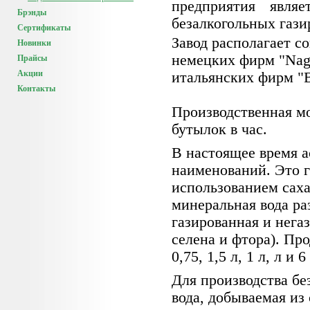
предприятия явля
Брэнды
безалкогольных газ
Сертификаты
Завод располагает 
Новинки
немецких фирм "Nag
Прайсы
Акции
итальянских фирм "Be
Контакты
Производственная мо
бутылок в час.
В настоящее время а
наименований. Это г
использованием саха
минеральная вода ра
газированная и нега
селена и фтора). Пр
0,75, 1,5 л, 1 л, л и
Для производства бе
вода, добываемая из