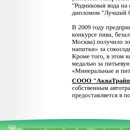
"Родниковая вода на
дипломом "Лучший б
В 2009 году предпр
конкурсе пива, беза
Москва) получило з
напитки» за сокосо
Кроме того, в этом 
медалью за питьеву
«Минеральные и пит
СООО "АкваТрайп
собственным автотр
предоставляется в п
производители
продукция
брэнды
акции
сырье, материалы
упак