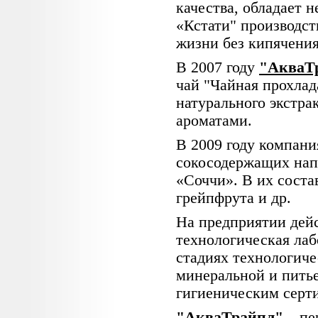
качества, обладает 
«Кстати" производст
жизни без кипячения
В 2007 году
"АкваТ
чай "Чайная прохлад
натурального экстрак
ароматами.
В 2009 году компан
сокосодержащих напи
«Соччи». В их соста
грейпфрута и др.
На предприятии дейс
технологическая лаб
стадиях технологиче
минеральной и пить
гигиеническим серт
"АкваТрайпл"
– пе