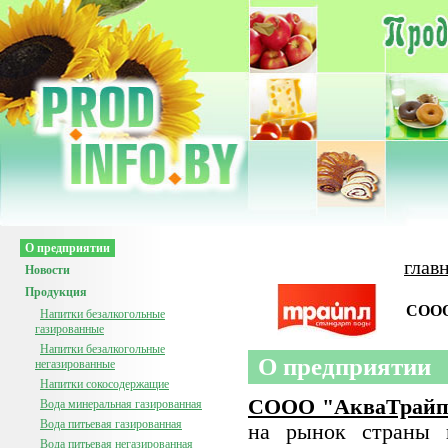
О предприятии
глав
Новости
Продукция
СООО
Напитки безалкогольные
газированные
Напитки безалкогольные
О предприятии
негазированные
Напитки сокосодержащие
СООО "АкваТрайп
Вода минеральная газированная
Вода питьевая газированная
на рынок страны 
Вода питьевая негазированная