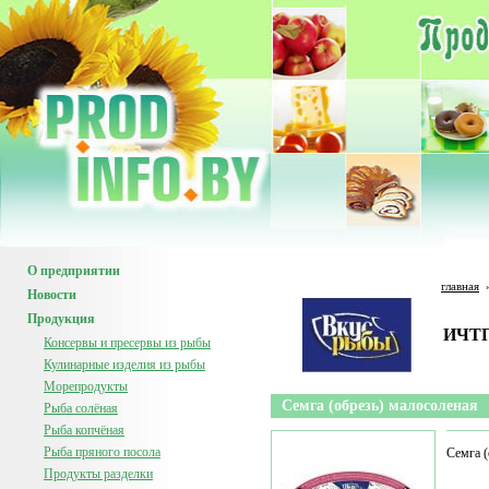
О предприятии
главная
Новости
Продукция
ИЧТП
Консервы и пресервы из рыбы
Кулинарные изделия из рыбы
Морепродукты
Семга (обрезь) малосоленая
Рыба солёная
Рыба копчёная
Рыба пряного посола
Семга (
Продукты разделки