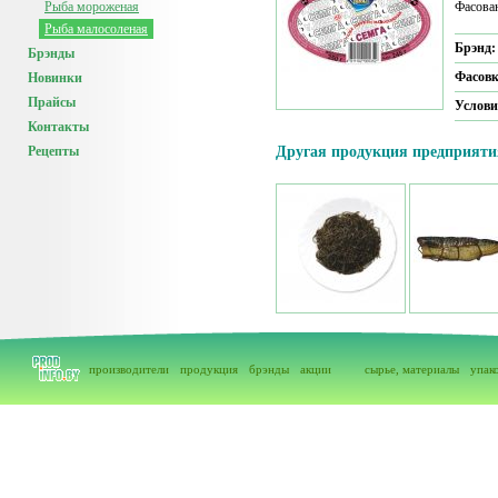
Рыба мороженая
Фасова
Рыба малосоленая
Брэнд
Брэнды
Фасов
Новинки
Прайсы
Услови
Контакты
Рецепты
Другая продукция предприяти
производители
продукция
брэнды
акции
сырье, материалы
упак