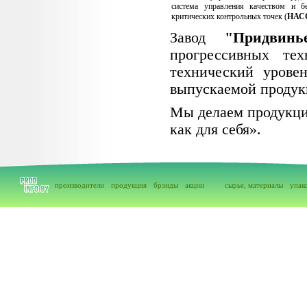
система управления качеством и б
критических контрольных точек (
НАС
Завод
"Придвинь
прогрессивных те
технический уровен
выпускаемой продук
Мы делаем продукци
как для себя».
производители
продукция
брэнды
акции
сырье, материалы
упак