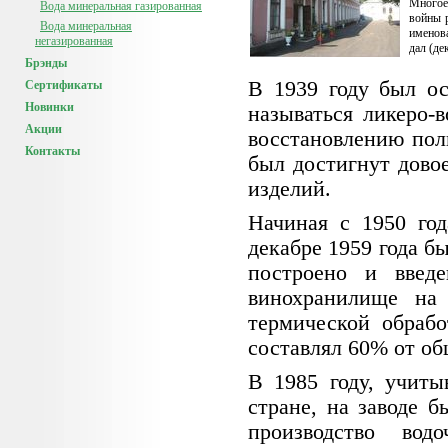
Многое
Вода минеральная газированная
войны р
Вода минеральная
именова
негазированная
дал (де
Брэнды
В 1939 году был ос
Сертификаты
Новинки
называться ликеро-
Акции
восстановлению пол
Контакты
был достигнут дово
изделий.
Начиная с 1950 год
декабре 1959 года б
построено и введ
винохранилище на
термической обрабо
составлял 60% от об
В 1985 году, учиты
стране, на заводе 
производство вод