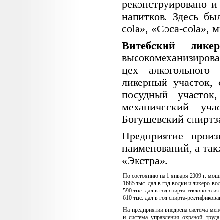
реконструировано и 
напитков. Здесь бы
cola», «Coca-cola»,
Витебский ликер
высокомеханизирова
цех алкогольного 
ликерный участок, 
посудный участок,
механический уча
Богушевский спиртза
Предприятие произ
наименований, а та
«Экстра».
По состоянию на 1 января 2009 г. мощ
1685 тыс. дал в год водки и ликеро-во
590 тыс. дал в год спирта этилового и
610 тыс. дал в год спирта-ректификова
На предприятии внедрена система ме
и система управления охраной труд