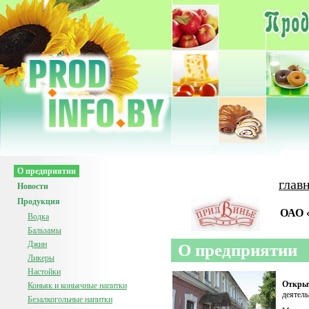
О предприятии
глав
Новости
Продукция
ОАО 
Водка
Бальзамы
Джин
О предприятии
Ликеры
Настойки
Откры
Коньяк и коньячные напитки
деятель
Безалкогольные напитки