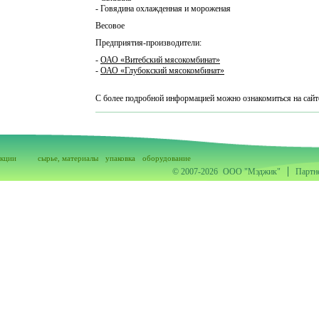
- Говядина охлажденная и мороженая
Весовое
Предприятия-производители:
-
ОАО «Витебский мясокомбинат»
-
ОАО «Глубокский мясокомбинат»
С более подробной информацией можно ознакомиться на сайт
акции
сырье, материалы
упаковка
оборудование
© 2007-2026
ООО "Мэджик"
Партн