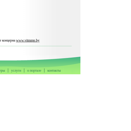
е концерна
www.vitmmp.by
еры
услуги
о портале
контакты