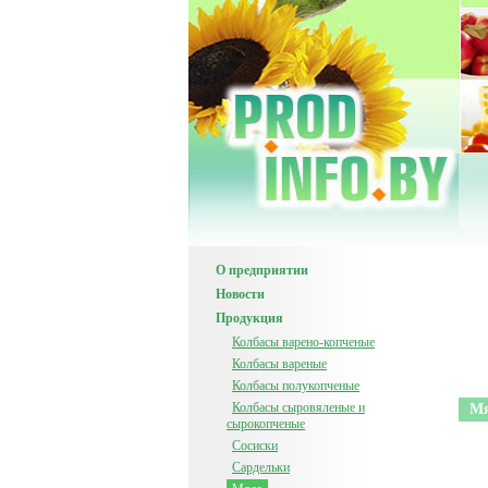
О предприятии
Новости
Продукция
Колбасы варено-копченые
Колбасы вареные
Колбасы полукопченые
Колбасы сыровяленые и
Мя
сырокопченые
Сосиски
Сардельки