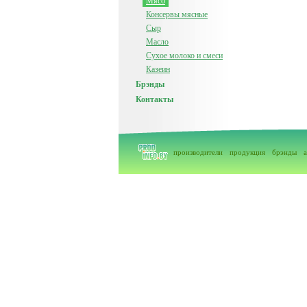
Мясо
Консервы мясные
Сыр
Масло
Сухое молоко и смеси
Казеин
Брэнды
Контакты
производители
продукция
брэнды