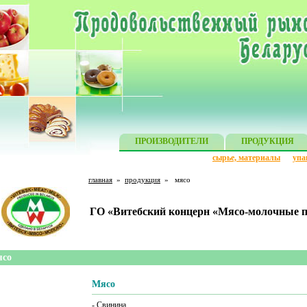
ПРОИЗВОДИТЕЛИ
ПРОДУКЦИЯ
сырье, материалы
упа
главная
»
продукция
»
мясо
ГО «Витебский концерн «Мясо-молочные 
со
Мясо
- Свинина