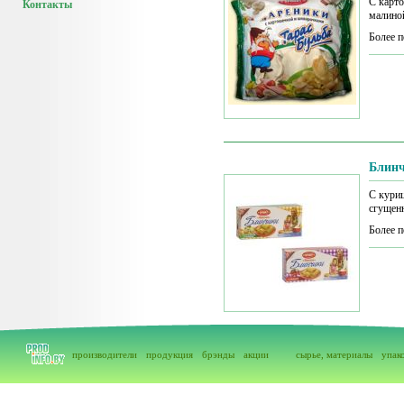
С карто
Контакты
малино
Более п
Блин
С куриц
сгущен
Более п
производители
продукция
брэнды
акции
сырье, материалы
упак