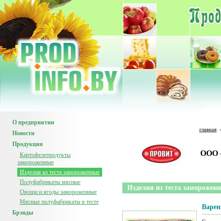
О предприятии
главная
Новости
Продукция
ООО 
Картофелепродукты
замороженные
Изделия из теста замороженные
Полуфабрикаты мясные
Изделия из теста заморожен
Овощи и ягоды замороженные
Мясные полуфабрикаты в тесте
Варен
Брэнды