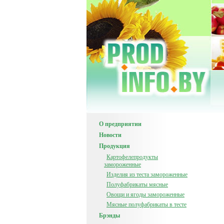
О предприятии
Новости
Продукция
Картофелепродукты
замороженные
Изделия из теста замороженные
Полуфабрикаты мясные
Овощи и ягоды замороженные
Мясные полуфабрикаты в тесте
Брэнды