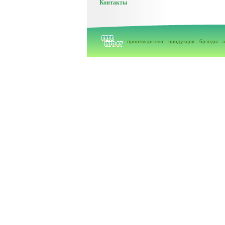
Контакты
производители
продукция
брэнды