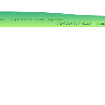
акции
сырье, материалы
упаковка
оборудование
© 2007-2026
ООО "Мэджик"
Партн