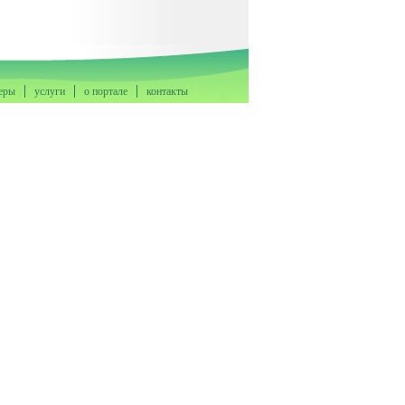
еры
услуги
о портале
контакты