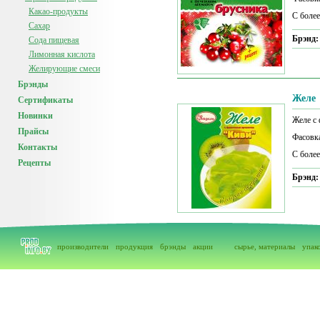
Какао-продукты
С боле
Сахар
Брэнд
Сода пищевая
Лимонная кислота
Желирующие смеси
Брэнды
Желе
Сертификаты
Новинки
Желе с
Прайсы
Фасовка
Контакты
С боле
Рецепты
Брэнд
производители
продукция
брэнды
акции
сырье, материалы
упак