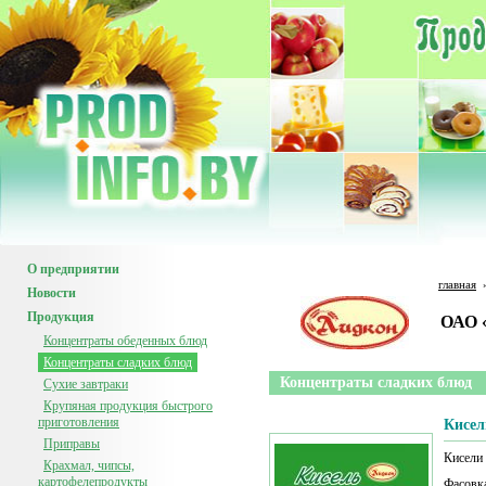
О предприятии
главная
Новости
Продукция
ОАО 
Концентраты обеденных блюд
Концентраты сладких блюд
Концентраты сладких блюд
Сухие завтраки
Крупяная продукция быстрого
приготовления
Кисел
Приправы
Кисели
Крахмал, чипсы,
картофелепродукты
Фасовка