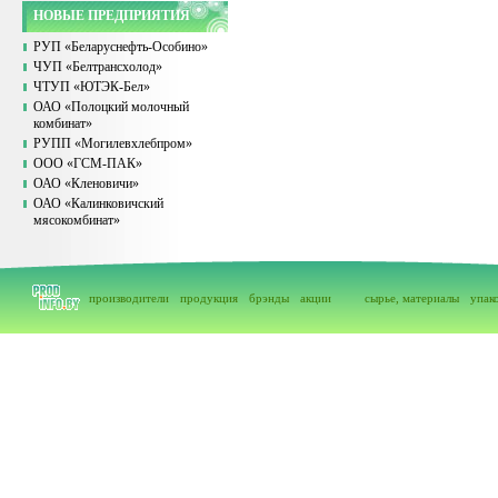
НОВЫЕ ПРЕДПРИЯТИЯ
РУП «Беларуснефть-Особино»
ЧУП «Белтрансхолод»
ЧТУП «ЮТЭК-Бел»
ОАО «Полоцкий молочный
комбинат»
РУПП «Могилевхлебпром»
ООО «ГСМ-ПАК»
ОАО «Кленовичи»
ОАО «Калинковичский
мясокомбинат»
производители
продукция
брэнды
акции
сырье, материалы
упак