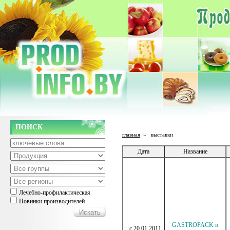
ПОИСК
главная
»
выставки
Дата
Название
Лечебно-профилактическая
Новинки производителей
GASTROPACK и
c 20.01.2011