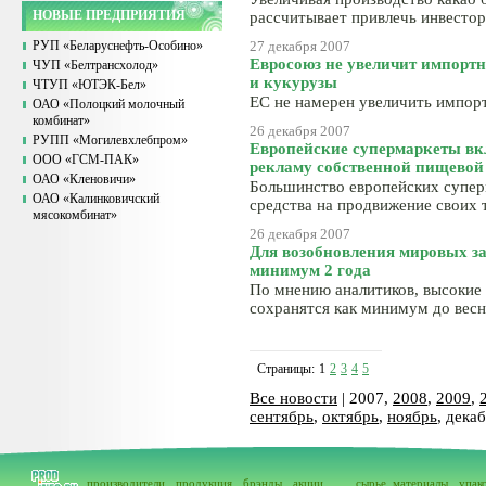
НОВЫЕ ПРЕДПРИЯТИЯ
рассчитывает привлечь инвесто
РУП «Беларуснефть-Особино»
27 декабря 2007
Евросоюз не увеличит импор
ЧУП «Белтрансхолод»
и кукурузы
ЧТУП «ЮТЭК-Бел»
ЕС не намерен увеличить импор
ОАО «Полоцкий молочный
комбинат»
26 декабря 2007
РУПП «Могилевхлебпром»
Европейские супермаркеты вк
ООО «ГСМ-ПАК»
рекламу собственной пищевой
ОАО «Кленовичи»
Большинство европейских супер
ОАО «Калинковичский
средства на продвижение своих 
мясокомбинат»
26 декабря 2007
Для возобновления мировых з
минимум 2 года
По мнению аналитиков, высокие
сохранятся как минимум до вес
Страницы:
1
2
3
4
5
Все новости
| 2007,
2008
,
2009
,
сентябрь
,
октябрь
,
ноябрь
, дека
производители
продукция
брэнды
акции
сырье, материалы
упак