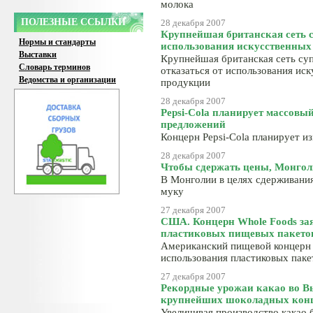
молока
ПОЛЕЗНЫЕ ССЫЛКИ
28 декабря 2007
Крупнейшая британская сеть с
Нормы и стандарты
использования искусственных
Выставки
Крупнейшая британская сеть су
Словарь терминов
отказаться от использования иск
Ведомства и организации
продукции
28 декабря 2007
Pepsi-Cola планирует массовы
предложений
Концерн Pepsi-Cola планирует 
28 декабря 2007
Чтобы сдержать цены, Монгол
В Монголии в целях сдерживани
муку
27 декабря 2007
США. Концерн Whole Foods зая
пластиковых пищевых пакето
Американский пищевой концерн 
использования пластиковых паке
27 декабря 2007
Рекордные урожаи какао во В
крупнейших шоколадных кон
Увеличивая производство какао 