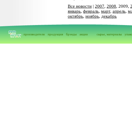
Все новости
|
2007
,
2008
, 2009,
январь
,
февраль
,
март
,
апрель
,
м
октябрь
,
ноябрь
,
декабрь
производители
продукция
брэнды
акции
сырье, материалы
упак