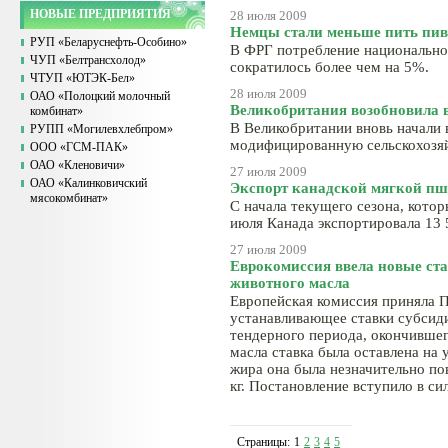
НОВЫЕ ПРЕДПРИЯТИЯ
28 июля 2009
Немцы стали меньше пить пив
РУП «Беларуснефть-Особино»
В ФРГ потребление национальног
ЧУП «Белтрансхолод»
сократилось более чем на 5%.
ЧТУП «ЮТЭК-Бел»
28 июля 2009
ОАО «Полоцкий молочный
Великобритания возобновила 
комбинат»
В Великобритании вновь начали
РУПП «Могилевхлебпром»
модифицированную сельскохозя
ООО «ГСМ-ПАК»
ОАО «Кленовичи»
27 июля 2009
ОАО «Калинковичский
Экспорт канадской мягкой п
мясокомбинат»
С начала текущего сезона, которы
июля Канада экспортировала 13 
27 июля 2009
Еврокомиссия ввела новые ста
животного масла
Европейская комиссия приняла П
устанавливающее ставки субсиди
тендерного периода, окончившег
масла ставка была оставлена на 
жира она была незначительно по
кг. Постановление вступило в сил
Страницы:
1
2
3
4
5