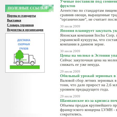
Ученые поставили под сомнени
фруктов
ПОЛЕЗНЫЕ ССЫЛКИ
Агентство по стандартам пищев
сравнив овощи, выращенные тра
Нормы и стандарты
"органические", не считает посл
Выставки
Словарь терминов
30 июля 2009
Ведомства и организации
Япония планирует закупать у
Японская компания Itochu Corp. 
украинской кукурузы, что соста
компании в данном зерне.
30 июля 2009
Цены на молоко в Эстонии уп
Сейчас закупочная цена на молок
снижать ее уже некуда.
29 июля 2009
Обильный урожай зерновых в
Валовой сбор летних зерновых в
тонн, что дало прирост на 2,6 м
уровнем предыдущего года.
29 июля 2009
Шампанское из-за кризиса поч
Объемы продаж крупнейшего про
французского концерна LVMH - в
сократились.