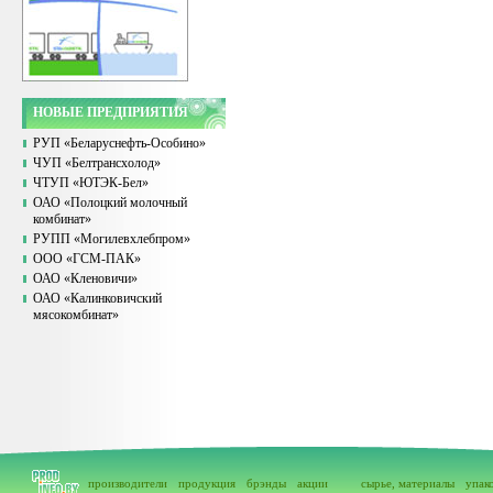
НОВЫЕ ПРЕДПРИЯТИЯ
РУП «Беларуснефть-Особино»
ЧУП «Белтрансхолод»
ЧТУП «ЮТЭК-Бел»
ОАО «Полоцкий молочный
комбинат»
РУПП «Могилевхлебпром»
ООО «ГСМ-ПАК»
ОАО «Кленовичи»
ОАО «Калинковичский
мясокомбинат»
производители
продукция
брэнды
акции
сырье, материалы
упак