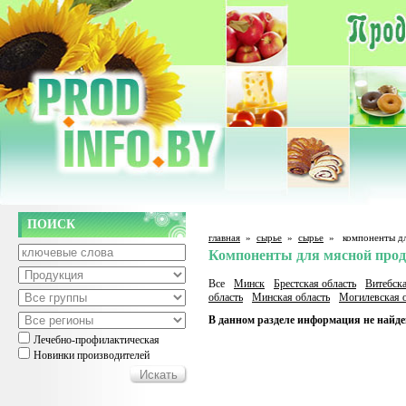
ПОИСК
главная
»
сырье
»
сырье
»
компоненты д
Компоненты для мясной про
Все
Минск
Брестская область
Витебска
область
Минская область
Могилевская о
В данном разделе информация не найде
Лечебно-профилактическая
Новинки производителей