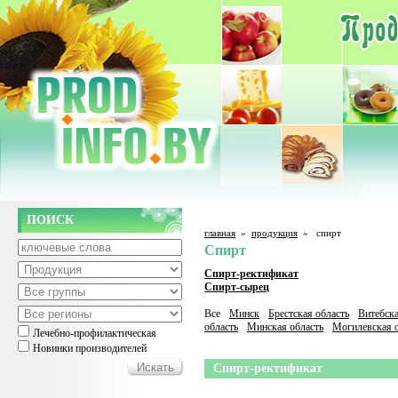
ПОИСК
главная
»
продукция
»
спирт
Спирт
Спирт-ректификат
Спирт-сырец
Все
Минск
Брестская область
Витебска
область
Минская область
Могилевская о
Лечебно-профилактическая
Новинки производителей
Спирт-ректификат