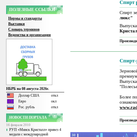
Спирт 
ПОЛЕЗНЫЕ ССЫЛКИ
Спирт з
люкс"
Нормы и стандарты
Выставки
Выпуска
Словарь терминов
Криста
Ведомства и организации
Производи
Спирт-
Зерново
премиум
Выпуска
"Полесь
НБРБ на 08 августа 2026г.
Доллар США
откл
Более п
Евро
окл
ознаком
Рос. рубль
откл
www.rad
НОВОСТИ ПОРТАЛА
Производи
16 февраля 2010
РУП «Минск Кристалл» привез 4
медали с международной