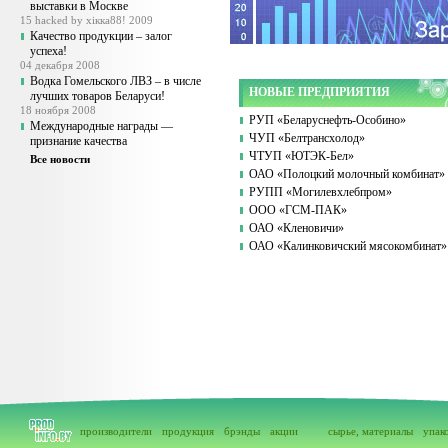
выставки в Москве
15 hacked by xiкка88! 2009
Качество продукции – залог
успеха!
04 декабря 2008
Водка Гомельского ЛВЗ – в числе
НОВЫЕ ПРЕДПРИЯТИЯ
лучших товаров Беларуси!
18 ноября 2008
РУП «Беларуснефть-Особино»
Международные награды —
ЧУП «Белтрансхолод»
признание качества
ЧТУП «ЮТЭК-Бел»
Все новости
ОАО «Полоцкий молочный комбинат»
РУПП «Могилевхлебпром»
ООО «ГСМ-ПАК»
ОАО «Кленовичи»
ОАО «Калинковичский мясокомбинат»
производители
продукция
брэнды
акции
сырье, материалы
упак