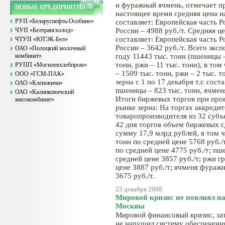
и фуражный ячмень, отмечает п
НОВЫЕ ПРЕДПРИЯТИЯ
настоящее время средняя цена н
РУП «Беларуснефть-Особино»
составляет: Европейская часть Ро
ЧУП «Белтрансхолод»
России – 4988 руб./т. Средняя 
составляет: Европейская часть Ро
ЧТУП «ЮТЭК-Бел»
России – 3642 руб./т. Всего эк
ОАО «Полоцкий молочный
комбинат»
году 11443 тыс. тонн (пшеницы –
тонн, ржи – 11 тыс. тонн), в то
РУПП «Могилевхлебпром»
– 1509 тыс. тонн, ржи – 2 тыс. т
ООО «ГСМ-ПАК»
зерна с 1 по 17 декабря т.г. сост
ОАО «Кленовичи»
пшеницы – 823 тыс. тонн, ячменя
ОАО «Калинковичский
Итоги биржевых торгов при про
мясокомбинат»
рынке зерна: На торгах аккреди
товаропроизводителя из 32 субъ
42 дня торгов объем биржевых сд
сумму 17,9 млрд рублей, в том ч
тонн по средней цене 5768 руб./
по средней цене 4775 руб./т; пш
средней цене 3857 руб./т; ржи г
цене 3887 руб./т; ячменя фуражн
3675 руб./т.
23 декабря 2008
Мировой кризис не повлиял на
Москвы
Мировой финансовый кризис, за
не нарушил систему обеспечени