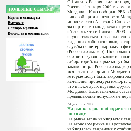
С 1 января Россия изменит поря
Россия с 1 января 2009 г. измен
ПОЛЕЗНЫЕ ССЫЛКИ
Молдавии. Как сообщили РБК в М
пищевой промышленности Молдав
Нормы и стандарты
министерства Анатолий Спивачен
Выставки
экспортерами молдавских фрукто
Словарь терминов
объявила, что с 1 января 2009 г
Ведомства и организации
осуществляться только на основ
выданных лабораториями, кото
службы по ветеринарному и фи
(Россельхознадзор). По словам 
соответствующие компетентные 
лабораторий, которые могут быт
замминистра, Россельхознадзор
компетентные органы Молдавии 
которые могут быть аккредитова
изменения процедуры импорта ф
что в некоторых партиях фрукто
Молдавии, были выявлены остатк
превышающие допустимые норм
24 декабря 2008
На рынке зерна наблюдается т
пшеницу
На рынке зерна наблюдается тен
На зерновом рынке в Европейск
наблюдалась тенденция к стабили