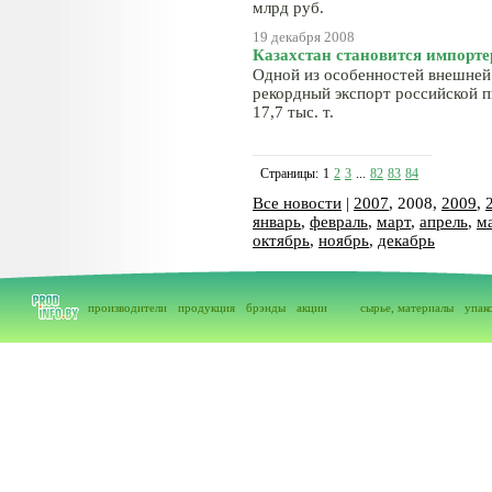
млрд руб.
19 декабря 2008
Казахстан становится импорт
Одной из особенностей внешней 
рекордный экспорт российской п
17,7 тыс. т.
Страницы:
1
2
3
...
82
83
84
Все новости
|
2007
, 2008,
2009
,
январь
,
февраль
,
март
,
апрель
,
м
октябрь
,
ноябрь
,
декабрь
производители
продукция
брэнды
акции
сырье, материалы
упак