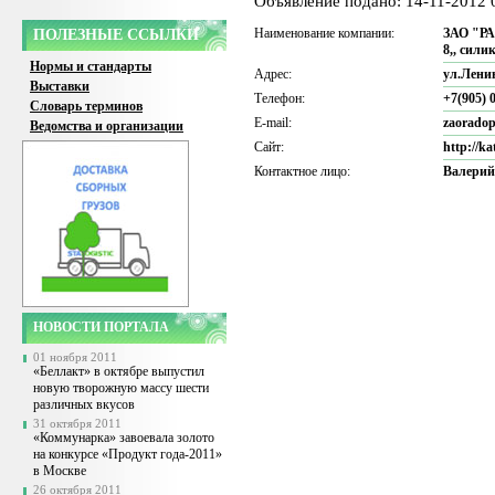
Объявление подано: 14-11-2012 
Наименование компании:
ЗАО "РА
ПОЛЕЗНЫЕ ССЫЛКИ
8,, сили
Нормы и стандарты
Адрес:
ул.Ленин
Выставки
Телефон:
+7(905) 
Словарь терминов
E-mail:
zaorado
Ведомства и организации
Сайт:
http://ka
Контактное лицо:
Валерий
НОВОСТИ ПОРТАЛА
01 ноября 2011
«Беллакт» в октябре выпустил
новую творожную массу шести
различных вкусов
31 октября 2011
«Коммунарка» завоевала золото
на конкурсе «Продукт года-2011»
в Москве
26 октября 2011