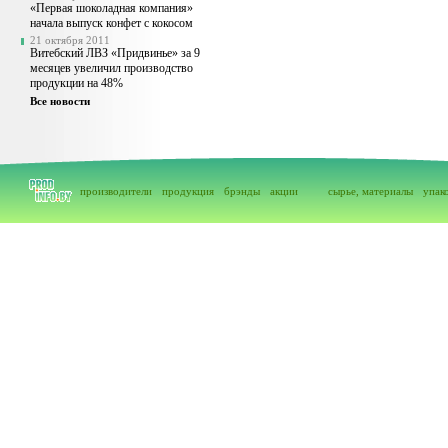
«Первая шоколадная компания»
начала выпуск конфет с кокосом
21 октября 2011
Витебский ЛВЗ «Придвинье» за 9
месяцев увеличил производство
продукции на 48%
Все новости
производители
продукция
брэнды
акции
сырье, материалы
упак