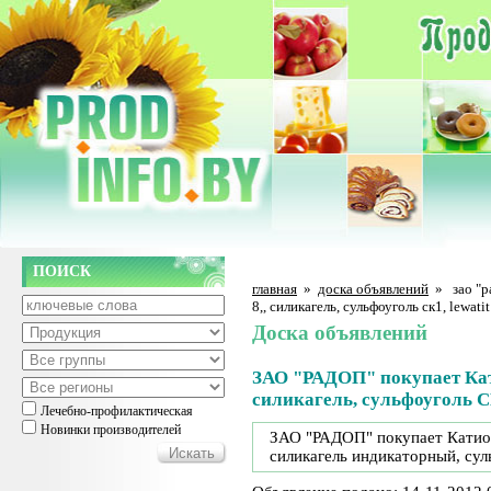
ПОИСК
главная
»
доска объявлений
»
зао "
8,, силикагель, сульфоуголь ск1, lewatit
Доска объявлений
ЗАО "РАДОП" покупает Кати
силикагель, сульфоуголь СК
Лечебно-профилактическая
Новинки производителей
ЗАО "РАДОП" покупает Катион
силикагель индикаторный, сул