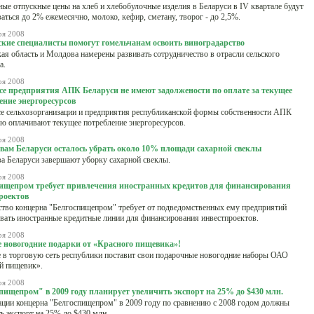
ые отпускные цены на хлеб и хлебобулочные изделия в Беларуси в IV квартале будут
аться до 2% ежемесячно, молоко, кефир, сметану, творог - до 2,5%.
ря 2008
кие специалисты помогут гомельчанам освоить виноградарство
ая область и Молдова намерены развивать сотрудничество в отрасли сельского
а.
ря 2008
се предприятия АПК Беларуси не имеют задолжености по оплате за текущее
ение энергоресурсов
е сельхозорганизации и предприятия республиканской формы собственности АПК
ю оплачивают текущее потребление энергоресурсов.
ря 2008
вам Беларуси осталось убрать около 10% площади сахарной свеклы
а Беларуси завершают уборку сахарной свеклы.
ря 2008
ищепром требует привлечения иностранных кредитов для финансирования
роектов
тво концерна "Белгоспищепром" требует от подведомственных ему предприятий
вать иностранные кредитные линии для финансирования инвестпроектов.
ря 2008
 новогодние подарки от «Красного пищевика»!
 в торговую сеть республики поставит свои подарочные новогодние наборы ОАО
й пищевик».
ря 2008
пищепром" в 2009 году планирует увеличить экспорт на 25% до $430 млн.
ции концерна "Белгоспищепром" в 2009 году по сравнению с 2008 годом должны
ь экспорт на 25% до $430 млн.