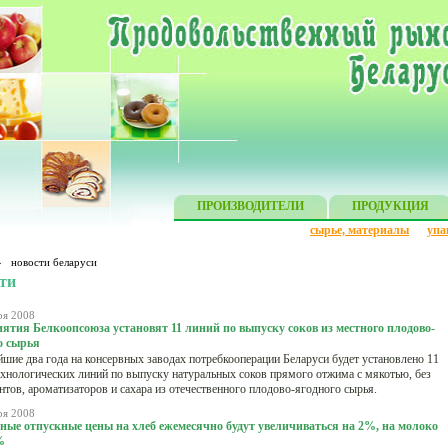
ПРОИЗВОДИТЕЛИ
ПРОДУКЦИЯ
сырье, материалы
упа
»
новости беларуси
ти
ря 2008
ятия Белкоопсоюза установят 11 линий по выпуску соков из местного плодово-
о сырья
шие два года на консервных заводах потребкооперации Беларуси будет установлено 11
хнологических линий по выпуску натуральных соков прямого отжима с мякотью, без
нтов, ароматизаторов и сахара из отечественного плодово-ягодного сырья.
ря 2008
ные отпускные цены на хлеб ежемесячно будут увеличиваться на 2%, на молоко
%