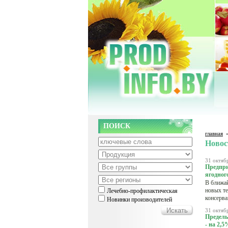
ПОИСК
главная
Новос
31 октяб
Предпри
ягодног
В ближай
новых те
Лечебно-профилактическая
консерва
Новинки производителей
31 октяб
Предель
- на 2,5