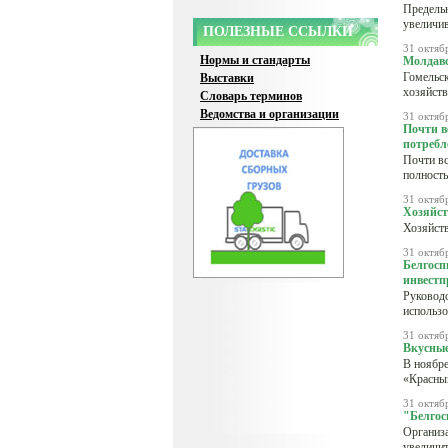
Предельн
увеличив
ПОЛЕЗНЫЕ ССЫЛКИ
31 октяб
Нормы и стандарты
Молдавс
Гомельск
Выставки
хозяйств
Словарь терминов
Ведомства и организации
31 октяб
Почти в
потребл
Почти вс
полность
31 октяб
Хозяйст
Хозяйств
31 октяб
Белгосп
инвестп
Руководс
использо
31 октяб
Вкусные
В ноябре
«Красны
31 октяб
"Белгос
Организа
увеличит