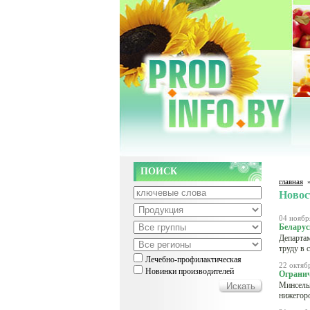
ПОИСК
главная
Новос
04 ноябр
Беларус
Департам
труду в 
Лечебно-профилактическая
22 октяб
Новинки производителей
Огранич
Минсельх
нижегоро