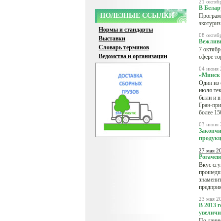
21 октяб
В Белар
ПОЛЕЗНЫЕ ССЫЛКИ
Программ
экотури
Нормы и стандарты
08 октяб
Выставки
Вежливы
Словарь терминов
7 октябр
Ведомства и организации
сфере то
04 июня 
«Минск 
Один из 
июля тек
были и в
Гран-при
более 15
03 июня 
Закончи
продук
27 мая 2
Рогачев
Вкус сг
прошедши
знаменит
предприя
23 мая 2
В 2013 
увеличи
По данны