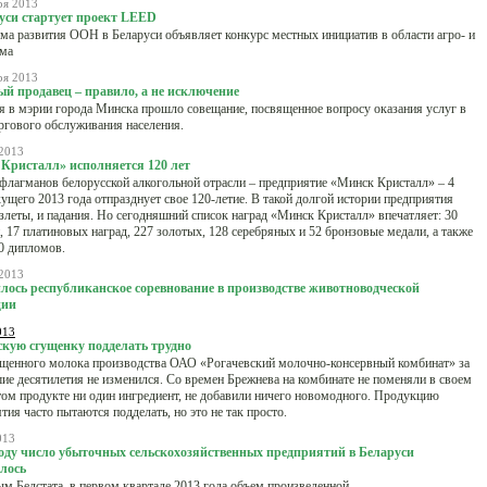
ря 2013
уси стартует проект LEED
а развития ООН в Беларуси объявляет конкурс местных инициатив в области агро- и
зма
ря 2013
й продавец – правило, а не исключение
я в мэрии города Минска прошло совещание, посвященное вопросу оказания услуг в
ргового обслуживания населения.
2013
Кристалл» исполняется 120 лет
флагманов белорусской алкогольной отрасли – предприятие «Минск Кристалл» – 4
ущего 2013 года отпразднует свое 120-летие. В такой долгой истории предприятия
злеты, и падания. Но сегодняшний список наград «Минск Кристалл» впечатляет: 30
, 17 платиновых наград, 227 золотых, 128 серебряных и 52 бронзовые медали, а также
0 дипломов.
2013
лось республиканское соревнование в производстве животноводческой
ции
013
скую сгущенку подделать трудно
ущенного молока производства ОАО «Рогачевский молочно-консервный комбинат» за
е десятилетия не изменился. Со времен Брежнева на комбинате не поменяли в своем
ом продукте ни один ингредиент, не добавили ничего новомодного. Продукцию
тия часто пытаются подделать, но это не так просто.
013
году число убыточных сельскохозяйственных предприятий в Беларуси
лось
м Белстата, в первом квартале 2013 года объем произведенной