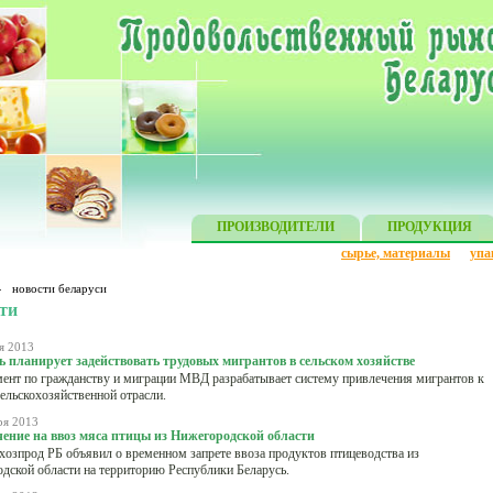
ПРОИЗВОДИТЕЛИ
ПРОДУКЦИЯ
сырье, материалы
упа
»
новости беларуси
ти
я 2013
ь планирует задействовать трудовых мигрантов в сельском хозяйстве
ент по гражданству и миграции МВД разрабатывает систему привлечения мигрантов к
сельскохозяйственной отрасли.
ря 2013
ение на ввоз мяса птицы из Нижегородской области
озпрод РБ объявил о временном запрете ввоза продуктов птицеводства из
дской области на территорию Республики Беларусь.