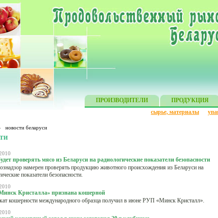
ПРОИЗВОДИТЕЛИ
ПРОДУКЦИЯ
сырье, материалы
упа
»
новости беларуси
ти
2010
будет проверять мясо из Беларуси на радиологические показатели безопасности
ознадзор намерен проверять продукцию животного происхождения из Беларуси на
ические показатели безопасности.
2010
Минск Кристалла» признана кошерной
кат кошерности международного образца получил в июне РУП «Минск Кристалл».
2010