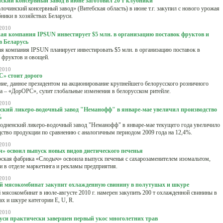
ский консервный завод в июне заготовил 20 т клубники
очинский консервный завод» (Витебская область) в июне т.г. закупил с нового урожая
бники в хозяйствах Беларуси.
2010
ая компания IPSUN инвестирует $5 млн. в организацию поставок фруктов и
в Беларусь
я компания IPSUN планирует инвестировать $5 млн. в организацию поставок в
 фруктов и овощей.
2010
» стоит дорого
ие, данное президентом на акционирование крупнейшего белорусского розничного
а – «ДорОРС», сулит глобальные изменения в белорусском ритейле.
2010
ский ликеро-водочный завод "Неманофф" в январе-мае увеличил производство
%
одненский ликеро-водочный завод "Неманофф" в январе-мае текущего года увеличило
ство продукции по сравнению с аналогичным периодом 2009 года на 12,4%.
2010
» освоил выпуск новых видов диетического печенья
ская фабрика «Слодыч» освоила выпуск печенья с сахарозаменителем изомальтом,
 в отделе маркетинга и рекламы предприятия.
2010
 мясокомбинат закупит охлажденную свинину в полутушах и шкуре
мясокомбинат в июле-августе 2010 г. намерен закупить 200 т охлажденной свинины в
х и шкуре категории E, U, R.
2010
уси практически завершен первый укос многолетних трав