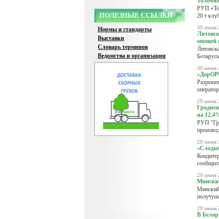
Толочин
РУП «Тол
ПОЛЕЗНЫЕ ССЫЛКИ
20 т клу
30 июня 
Нормы и стандарты
Литовск
Выставки
овощей 
Словарь терминов
Литовска
Ведомства и организации
Беларусь
30 июня 
«ДорОРС
Разрешен
оператор
29 июня 
Гроднен
на 12,4
РУП "Гр
производ
29 июня 
«Слодыч
Кондитер
сообщили
29 июня 
Минский
Минский 
полутуша
29 июня 
В Белар