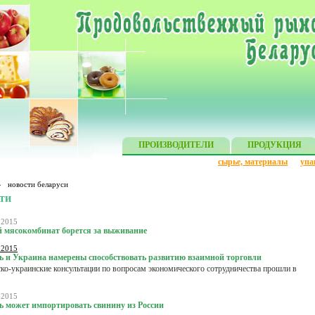
ПРОИЗВОДИТЕЛИ
ПРОДУКЦИЯ
сырье, материалы
упа
»
новости беларуси
ти
 2015
 мясокомбинат борется за выживание
 2015
ь и Украина намерены способствовать развитию взаимной торговли
ко-украинские консультации по вопросам экономического сотрудничества прошли в
 2015
ь может импортировать свинину из России