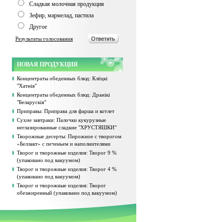
Сладкая молочная продукция
Зефир, мармелад, пастила
Другое
Результаты голосования
НОВАЯ ПРОДУКЦИЯ
Концентраты обеденных блюд: Клёцкі
"Хатнія"
Концентраты обеденных блюд: Дранікі
"Беларускія"
Приправы: Приправа для фарша и котлет
Сухие завтраки: Палочки кукурузные
неглазированные сладкие "ХРУСТЯШКИ"
Творожные десерты: Пирожное с творогом
«Беллакт» с печеньем и наполнителями
Творог и творожные изделия: Творог 9 %
(упаковано под вакуумом)
Творог и творожные изделия: Творог 4 %
(упаковано под вакуумом)
Творог и творожные изделия: Творог
обезжиренный (упаковано под вакуумом)