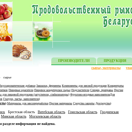
ПРОИЗВОДИТЕЛИ
ПРОДУКЦИЯ
сырье, материалы
упа
»
сырье
Вкусоароматические добавки
Закваски, ферменты
Компоненты для мясной продукции
Концентраты
питков
Пищевые красители
Пищевое кондитерское сырье
Подсластители
Специи, приправы
Прочие
ы для пищевой продукции (загустители, стабилизаторы)
Фруктово-ягодные наполнители
Для
ия
Глазури, пасты, наполнители
)
алы
(
Материалы для мясопереработки
Прочие материалы
Средства защиты
Дезсредства
)
нск
Брестская область
Витебская область
Гомельская область
Гродненская
Минская область
Могилевская область
м разделе информация не найдена.