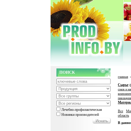
ПОИСК
главная
Сырье
(
соков и на
компонент
пивоварен
Матери
Лечебно-профилактическая
Все
Ми
Новинки производителей
область
В данно