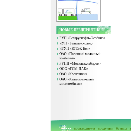
НОВЫЕ ПРЕДПРИЯТИЯ
РУП «Беларуснефть-Особино»
ЧУП «Белтрансхолод»
ЧТУП «ЮТЭК-Бел»
ОАО «Полоцкий молочный
комбинат»
РУПП «Могилевхлебпром»
ООО «ГСМ-ПАК»
ОАО «Кленовичи»
ОАО «Калинковичский
мясокомбинат»
производители
продукция
брэнды