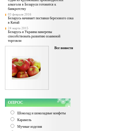
Один из крупнейших производителей
алкоголя в Беларуси готовится к
банкротству
03 февраля 2016
Беларусь начинает поставки березового сока
в Китай
24 марта 2015
Беларусь и Украина намерены
способствовать развитию взаимной
торговли
Все новости
ОПРОС
Шоколад и шоколадные конфеты
Карамель
Мучные изделия