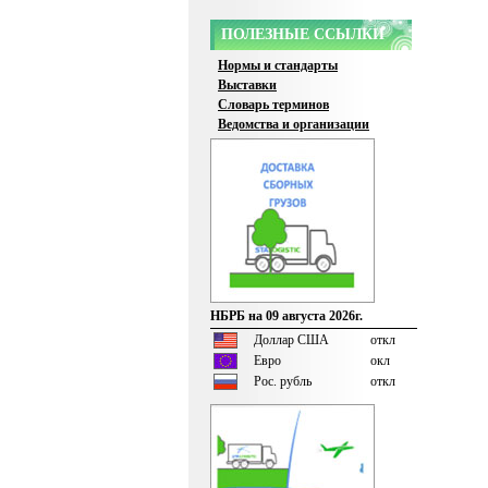
ПОЛЕЗНЫЕ ССЫЛКИ
Нормы и стандарты
Выставки
Словарь терминов
Ведомства и организации
НБРБ на 09 августа 2026г.
Доллар США
откл
Евро
окл
Рос. рубль
откл