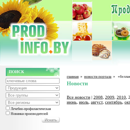
ПОИСК
главная
»
новости портала
»
«белла
Новости
Все новости
|
2008
,
2009
,
2010
, 
июнь
,
июль
,
август
,
сентябрь
,
ок
Лечебно-профилактическая
Новинки производителей