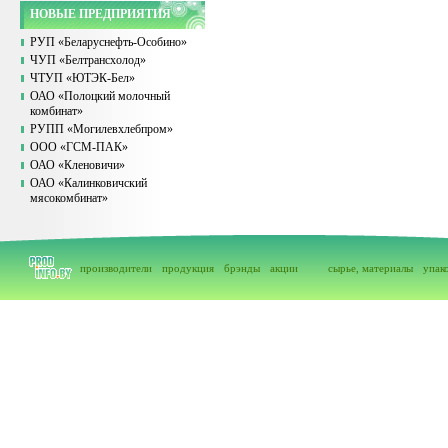
НОВЫЕ ПРЕДПРИЯТИЯ
РУП «Беларуснефть-Особино»
ЧУП «Белтрансхолод»
ЧТУП «ЮТЭК-Бел»
ОАО «Полоцкий молочный
комбинат»
РУПП «Могилевхлебпром»
ООО «ГСМ-ПАК»
ОАО «Кленовичи»
ОАО «Калинковичский
мясокомбинат»
производители
продукция
брэнды
акции
сырье, материалы
упак