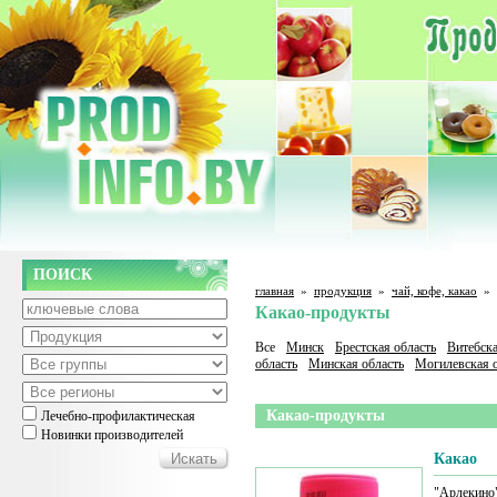
ПОИСК
главная
»
продукция
»
чай, кофе, какао
»
Какао-продукты
Все
Минск
Брестская область
Витебска
область
Минская область
Могилевская о
Какао-продукты
Лечебно-профилактическая
Новинки производителей
Какао
"Арлекино"