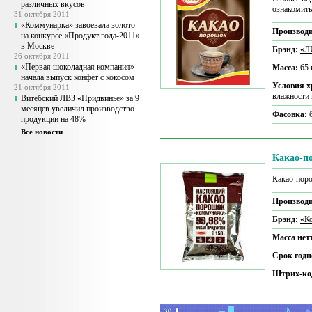
различных вкусов
ознакомить
31 октября 2011
«Коммунарка» завоевала золото
Производи
на конкурсе «Продукт года-2011»
в Москве
Брэнд:
«Л
26 октября 2011
«Первая шоколадная компания»
Масса:
65 
начала выпуск конфет с кокосом
Условия 
21 октября 2011
влажности 
Витебский ЛВЗ «Придвинье» за 9
месяцев увеличил производство
Фасовка:
продукции на 48%
Все новости
Какао-п
Какао-пор
Производи
Брэнд:
«К
Масса нет
Срок годн
Штрих-ко