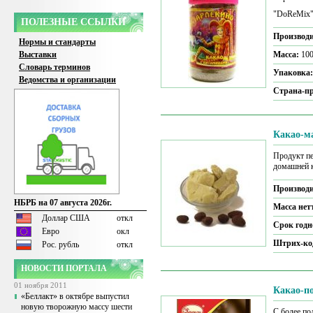
"DoReMix"
ПОЛЕЗНЫЕ ССЫЛКИ
Производи
Нормы и стандарты
Выставки
Масса:
100
Словарь терминов
Упаковка
Ведомства и организации
Страна-пр
Какао-м
Продукт пе
домашней 
Производи
НБРБ на 07 августа 2026г.
Масса нет
Доллар США
откл
Срок годн
Евро
окл
Штрих-ко
Рос. рубль
откл
НОВОСТИ ПОРТАЛА
01 ноября 2011
Какао-п
«Беллакт» в октябре выпустил
новую творожную массу шести
С более п