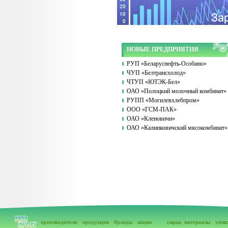
НОВЫЕ ПРЕДПРИЯТИЯ
РУП «Беларуснефть-Особино»
ЧУП «Белтрансхолод»
ЧТУП «ЮТЭК-Бел»
ОАО «Полоцкий молочный комбинат»
РУПП «Могилевхлебпром»
ООО «ГСМ-ПАК»
ОАО «Кленовичи»
ОАО «Калинковичский мясокомбинат»
производители
продукция
брэнды
акции
сырье, материалы
упак