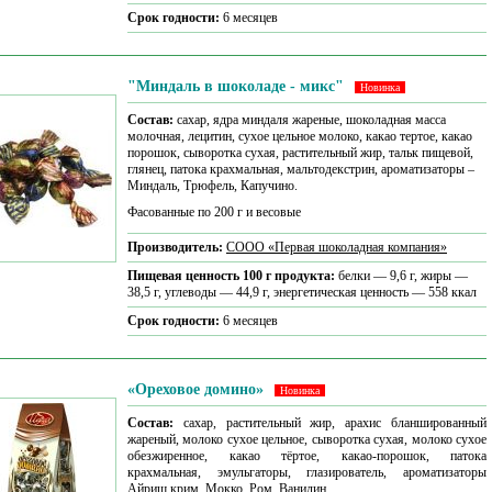
Срок годности:
6 месяцев
"Миндаль в шоколаде - микс"
Новинка
Состав:
сахар, ядра миндаля жареные, шоколадная масса
молочная, лецитин, сухое цельное молоко, какао тертое, какао
порошок, сыворотка сухая, растительный жир, тальк пищевой,
глянец, патока крахмальная, мальтодекстрин, ароматизаторы –
Миндаль, Трюфель, Капучино.
Фасованные по 200 г и весовые
Производитель:
CООО «Первая шоколадная компания»
Пищевая ценность 100 г продукта:
белки — 9,6 г, жиры —
38,5 г, углеводы — 44,9 г, энергетическая ценность — 558 ккал
Срок годности:
6 месяцев
«Ореховое домино»
Новинка
Состав:
сахар, растительный жир, арахис бланшированный
жареный, молоко сухое цельное, сыворотка сухая, молоко сухое
обезжиренное, какао тёртое, какао-порошок, патока
крахмальная, эмульгаторы, глазирователь, ароматизаторы
Айриш крим, Мокко, Ром, Ванилин.