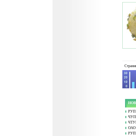
Страни
НОВ
РУП 
ЧУП 
ЧТУ
ОАО 
РУПП