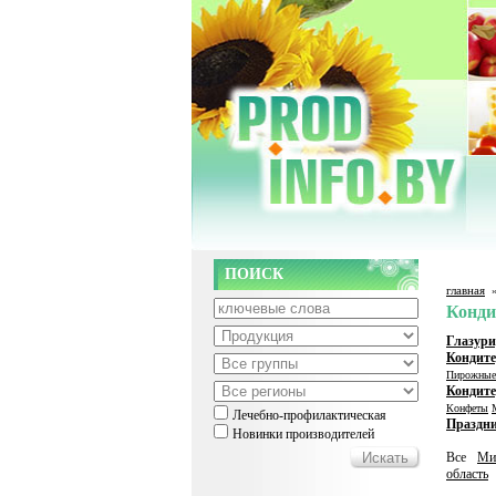
ПОИСК
главная
Конди
Глазури
Кондите
Пирожные
Кондите
Конфеты
Лечебно-профилактическая
Праздн
Новинки производителей
Все
Ми
область