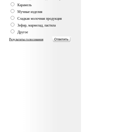
Карамель
Мучные изделия
Сладкая молочная продукция
Зефир, мармелад, пастила
Другое
Результаты голосования