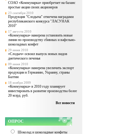
СОАО «Коммунарка» приобретает на баланс
простые акции своих акционеров
23 сентября 2010
Продукция "Слодыча" отмечена наградами
республиканского конкурса "ЛАСУНАК
2010"
17 августа 2010
«Коммунарка» намерена установить новые
линии по производству сбивных и вафельно-
шоколадных конфет
29 июня 2010
«Слодыч» освоил выпуск новых видов
диетического печенья
09 июня 2010
«Коммунарка» намерена увеличить экспорт
продукции в Германию, Украину, страны
Балтии
18 ноября 2009
«Коммунарка» в 2010 году планирует
инвестировать в развитие производства более
20 млрд. руб.
Все новости
ОПРОС
Шоколад и шоколадные конфеты