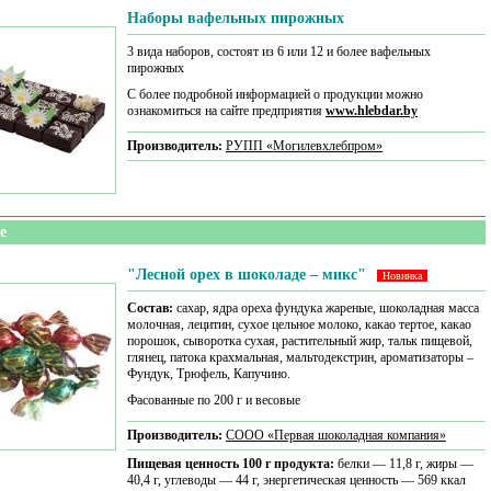
Наборы вафельных пирожных
3 вида наборов, состоят из 6 или 12 и более вафельных
пирожных
С более подробной информацией о продукции можно
ознакомиться на сайте предприятия
www.hlebdar.by
Производитель:
РУПП «Могилевхлебпром»
е
"Лесной орех в шоколаде – микс"
Новинка
Состав:
сахар, ядра ореха фундука жареные, шоколадная масса
молочная, лецитин, сухое цельное молоко, какао тертое, какао
порошок, сыворотка сухая, растительный жир, тальк пищевой,
глянец, патока крахмальная, мальтодекстрин, ароматизаторы –
Фундук, Трюфель, Капучино.
Фасованные по 200 г и весовые
Производитель:
CООО «Первая шоколадная компания»
Пищевая ценность 100 г продукта:
белки — 11,8 г, жиры —
40,4 г, углеводы — 44 г, энергетическая ценность — 569 ккал