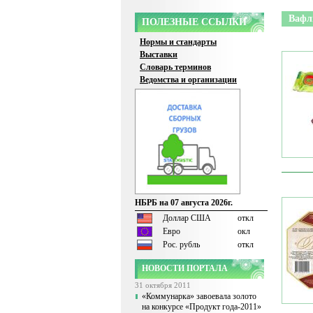
Вафл
ПОЛЕЗНЫЕ ССЫЛКИ
Нормы и стандарты
Выставки
Словарь терминов
Ведомства и организации
НБРБ на 07 августа 2026г.
Доллар США
откл
Евро
окл
Рос. рубль
откл
НОВОСТИ ПОРТАЛА
31 октября 2011
«Коммунарка» завоевала золото
на конкурсе «Продукт года-2011»