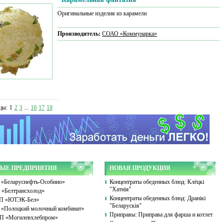
Оригинальные изделия из карамели
Производитель:
СОАО «Коммунарка»
цы:
1
2
3
...
16
17
18
ЫЕ ПРЕДПРИЯТИЯ
НОВАЯ ПРОДУКЦИЯ
«Беларуснефть-Особино»
Концентраты обеденных блюд: Клёцкі
"Хатнія"
«Белтрансхолод»
Концентраты обеденных блюд: Дранікі
П «ЮТЭК-Бел»
"Беларускія"
«Полоцкий молочный комбинат»
Приправы: Приправа для фарша и котлет
 «Могилевхлебпром»