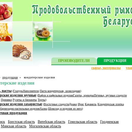
ПРОИЗВОДИТЕЛИ
ПРОДУКЦИЯ
сырье, материалы
упа
»
продукция
»
кондитерские изделия
терские изделия
, пасты
(
Глазурь
Наполнители
Паста кондитерская, шоколадная
)
рские изделия мучные
(
Вафли и вафельные изделия
Галеты, крекеры
Печенье, мучные сладости
Пряники
Рулеты и бисквиты
Торты
)
рские изделия сахаристые
(
Восточные сладости
Драже
Ирис
Карамель
Кондитерская плитка
Мармеладно-пастильные изделия
Халва
Шоколад и изделия из него
)
ичная продукция
нск
Брестская область
Витебская область
Гомельская область
Гродненская
Минская область
Могилевская область