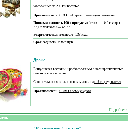
Фасованные по 200 г и весовые
Производитель:
CООО «Первая шоколадная компания»
Пищевая ценность 100 г продукта:
белки — 10,6 г, жиры —
37,1 г, углеводы — 45,7 г
Энергетическая ценность:
533 ккал
Срок годности:
6 месяцев
Драже
Выпускается весовым и расфасованным в полипропиленовые
пакеты и в жестебанки
С ассортиментом можно ознакомиться на
сайте предприятия
Производитель:
СОАО «Коммунарка»
Подробнее »
мель
"Карамельная фантазия"