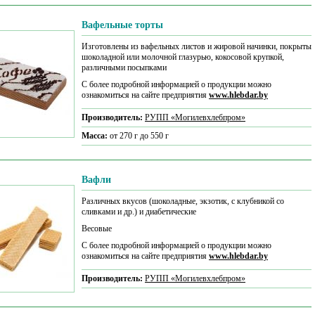
Вафельные торты
Изготовлены из вафельных листов и жировой начинки, покрыты
шоколадной или молочной глазурью, кокосовой крупкой,
различными посыпками
С более подробной информацией о продукции можно
ознакомиться на сайте предприятия
www.hlebdar.by
Производитель:
РУПП «Могилевхлебпром»
Масса:
от 270 г до 550 г
Вафли
Различных вкусов (шоколадные, экзотик, с клубникой со
сливками и др.) и диабетические
Весовые
С более подробной информацией о продукции можно
ознакомиться на сайте предприятия
www.hlebdar.by
Производитель:
РУПП «Могилевхлебпром»