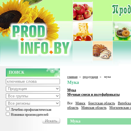
ПОИСК
главная
»
продукция
»
мука
Мука
Мука
Мучные смеси и полуфабрикаты
Все
Минск
Брестская область
Витебска
область
Минская область
Могилевская о
Лечебно-профилактическая
Новинки производителей
Мука