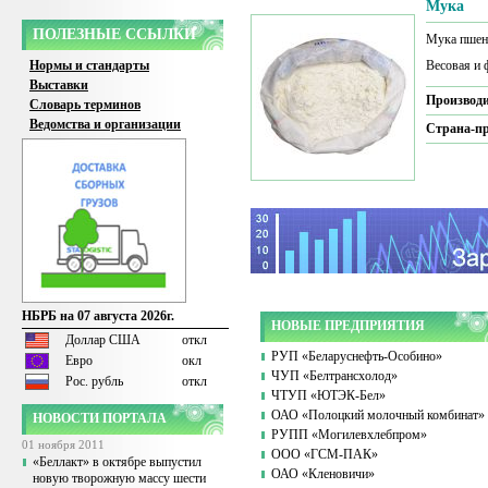
Мука
ПОЛЕЗНЫЕ ССЫЛКИ
Мука пшени
Нормы и стандарты
Весовая и 
Выставки
Производи
Словарь терминов
Ведомства и организации
Страна-пр
НБРБ на 07 августа 2026г.
НОВЫЕ ПРЕДПРИЯТИЯ
Доллар США
откл
РУП «Беларуснефть-Особино»
Евро
окл
ЧУП «Белтрансхолод»
Рос. рубль
откл
ЧТУП «ЮТЭК-Бел»
ОАО «Полоцкий молочный комбинат»
НОВОСТИ ПОРТАЛА
РУПП «Могилевхлебпром»
01 ноября 2011
ООО «ГСМ-ПАК»
«Беллакт» в октябре выпустил
ОАО «Кленовичи»
новую творожную массу шести