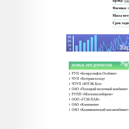
Брэнд:
«Х
Фасовка:
Масса нет
Срок годн
НОВЫЕ ПРЕДПРИЯТИЯ
РУП «Беларуснефть-Особино»
ЧУП «Белтрансхолод»
ЧТУП «ЮТЭК-Бел»
ОАО «Полоцкий молочный комбинат»
РУПП «Могилевхлебпром»
ООО «ГСМ-ПАК»
ОАО «Кленовичи»
ОАО «Калинковичский мясокомбинат»