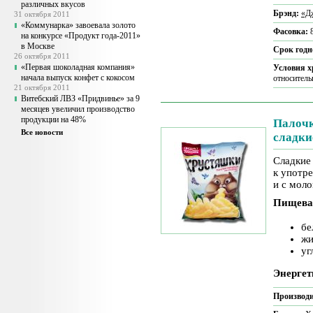
различных вкусов
Брэнд:
«Д
31 октября 2011
«Коммунарка» завоевала золото
Фасовка:
на конкурсе «Продукт года-2011»
в Москве
Срок годн
26 октября 2011
«Первая шоколадная компания»
Условия 
начала выпуск конфет с кокосом
относитель
21 октября 2011
Витебский ЛВЗ «Придвинье» за 9
месяцев увеличил производство
продукции на 48%
Палочк
Все новости
сладк
Сладкие
к употр
и с моло
Пищева
бе
жи
уг
Энергет
Производи