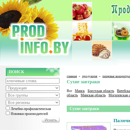
ПОИСК
главная
»
продукция
»
пищевые концентра
Сухие завтраки
Все
Минск
Брестская область
Витебска
область
Минская область
Могилевская о
Сухие завтраки
Лечебно-профилактическая
Новинки производителей
Палочк