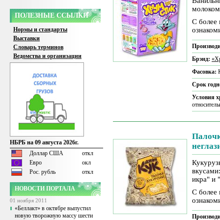
Ванильн
молоком
ПОЛЕЗНЫЕ ССЫЛКИ
С более
Нормы и стандарты
ознаком
Выставки
Производи
Словарь терминов
Ведомства и организации
Брэнд:
«Х
Фасовка:
Срок годн
Условия 
относитель
Палочк
НБРБ на 09 августа 2026г.
неглаз
Доллар США
откл
Кукуруз
Евро
окл
вкусами:
Рос. рубль
откл
икра" и 
НОВОСТИ ПОРТАЛА
С более
ознаком
01 ноября 2011
«Беллакт» в октябре выпустил
новую творожную массу шести
Производи