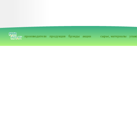
производители
продукция
брэнды
акции
сырье, материалы
упак