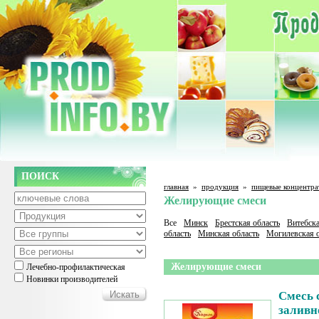
ПОИСК
главная
»
продукция
»
пищевые концентра
Желирующие смеси
Все
Минск
Брестская область
Витебска
область
Минская область
Могилевская о
Желирующие смеси
Лечебно-профилактическая
Новинки производителей
Смесь 
заливн