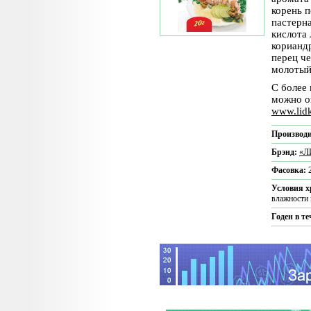
корень 
пастерна
кислота
корианд
перец ч
молотый
С более
можно о
www.lid
Производи
Брэнд:
«Л
Фасовка:
Условия 
влажности 
Годен в т