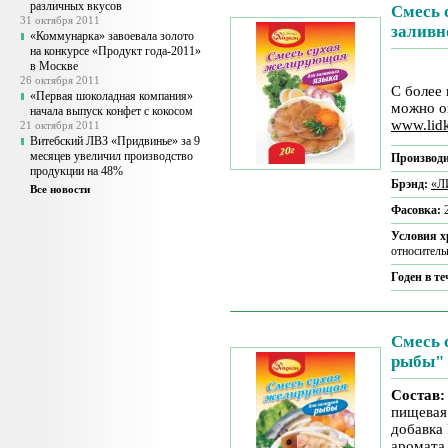
различных вкусов
Смесь 
31 октября 2011
заливн
«Коммунарка» завоевала золото
на конкурсе «Продукт года-2011»
в Москве
26 октября 2011
С более
«Первая шоколадная компания»
можно о
начала выпуск конфет с кокосом
www.lid
21 октября 2011
Витебский ЛВЗ «Придвинье» за 9
месяцев увеличил производство
Производи
продукции на 48%
Брэнд:
«Л
Все новости
Фасовка:
Условия 
относитель
Годен в т
Смесь 
рыбы"
Состав:
пищевая
добавка 
аромата 