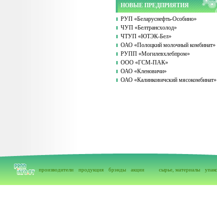
НОВЫЕ ПРЕДПРИЯТИЯ
РУП «Беларуснефть-Особино»
ЧУП «Белтрансхолод»
ЧТУП «ЮТЭК-Бел»
ОАО «Полоцкий молочный комбинат»
РУПП «Могилевхлебпром»
ООО «ГСМ-ПАК»
ОАО «Кленовичи»
ОАО «Калинковичский мясокомбинат»
производители
продукция
брэнды
акции
сырье, материалы
упак