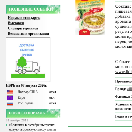
Состав:
ПОЛЕЗНЫЕ ССЫЛКИ
пищевая
добавка 
Нормы и стандарты
аромата 
Выставки
сушеный
Словарь терминов
регулято
Ведомства и организации
моногид
перец ч
молотый,
С более
можно о
www.lid
Производи
НБРБ на 07 августа 2026г.
Брэнд:
«Л
Доллар США
откл
Фасовка:
Евро
окл
Рос. рубль
откл
Условия 
влажности 
НОВОСТИ ПОРТАЛА
Годен в т
01 ноября 2011
«Беллакт» в октябре выпустил
новую творожную массу шести