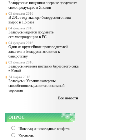
Белорусские пищевики впервые представят
свою продукцию в Японии
05 февраля 2016
В 2015 году экспорт белорусского пива
вырос в 1,6 раза
04 февраля 2016
Беларусь надеется продавать
сельхозпродукцию в ЕС
04 февраля 2016
Один из крупнейших производителей
алкоголя в Беларуси готовится к
банкротству
03 февраля 2016
Беларусь начинает поставки березового сока
в Китай
24 марта 2015
Беларусь и Украина намерены
способствовать развитию взаимной
торговли
Все новости
ОПРОС
Шоколад и шоколадные конфеты
Карамель