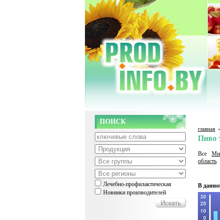
ПОИСК
главная
Пиво 
Все
Ми
область
Лечебно-профилактическая
В данно
Новинки производителей