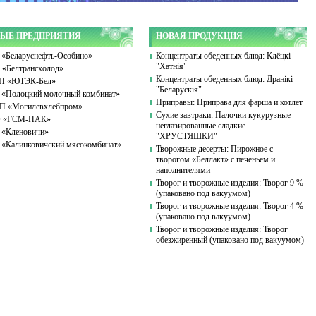
ЫЕ ПРЕДПРИЯТИЯ
НОВАЯ ПРОДУКЦИЯ
«Беларуснефть-Особино»
Концентраты обеденных блюд: Клёцкі
"Хатнія"
«Белтрансхолод»
Концентраты обеденных блюд: Дранікі
П «ЮТЭК-Бел»
"Беларускія"
«Полоцкий молочный комбинат»
Приправы: Приправа для фарша и котлет
 «Могилевхлебпром»
Сухие завтраки: Палочки кукурузные
 «ГСМ-ПАК»
неглазированные сладкие
«Кленовичи»
"ХРУСТЯШКИ"
«Калинковичский мясокомбинат»
Творожные десерты: Пирожное с
творогом «Беллакт» с печеньем и
наполнителями
Творог и творожные изделия: Творог 9 %
(упаковано под вакуумом)
Творог и творожные изделия: Творог 4 %
(упаковано под вакуумом)
Творог и творожные изделия: Творог
обезжиренный (упаковано под вакуумом)