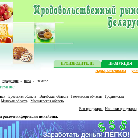
ПРОИЗВОДИТЕЛИ
ПРОДУКЦИЯ
сырье, материалы
упа
»
продукция
»
пиво
»
тёмное
темное
нск
Брестская область
Витебская область
Гомельская область
Гродненская
Минская область
Могилевская область
Вся продукция
|
Новинки продукции
м разделе информация не найдена.