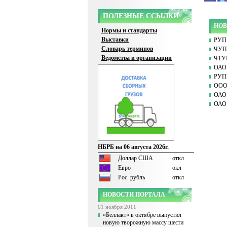
ПОЛЕЗНЫЕ ССЫЛКИ
НОВ
Нормы и стандарты
Выставки
РУП 
Словарь терминов
ЧУП 
Ведомства и организации
ЧТУ
ОАО 
РУПП
ООО
ОАО 
ОАО 
НБРБ на 06 августа 2026г.
Доллар США
откл
Евро
окл
Рос. рубль
откл
НОВОСТИ ПОРТАЛА
01 ноября 2011
«Беллакт» в октябре выпустил
новую творожную массу шести