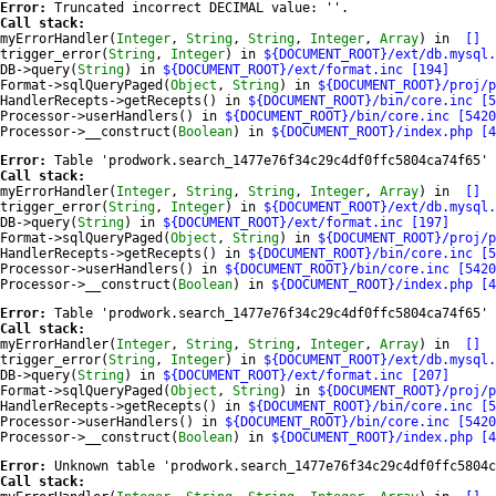
Error:
Call stack:
myErrorHandler(
Integer
, 
String
, 
String
, 
Integer
, 
Array
) in 
 []
trigger_error(
String
, 
Integer
) in 
${DOCUMENT_ROOT}/ext/db.mysql.
DB->query(
String
) in 
${DOCUMENT_ROOT}/ext/format.inc [194]
Format->sqlQueryPaged(
Object
, 
String
) in 
${DOCUMENT_ROOT}/proj/p
HandlerRecepts->getRecepts() in 
${DOCUMENT_ROOT}/bin/core.inc [5
Processor->userHandlers() in 
${DOCUMENT_ROOT}/bin/core.inc [5420
Processor->__construct(
Boolean
) in 
${DOCUMENT_ROOT}/index.php [4
Error:
Call stack:
myErrorHandler(
Integer
, 
String
, 
String
, 
Integer
, 
Array
) in 
 []
trigger_error(
String
, 
Integer
) in 
${DOCUMENT_ROOT}/ext/db.mysql.
DB->query(
String
) in 
${DOCUMENT_ROOT}/ext/format.inc [197]
Format->sqlQueryPaged(
Object
, 
String
) in 
${DOCUMENT_ROOT}/proj/p
HandlerRecepts->getRecepts() in 
${DOCUMENT_ROOT}/bin/core.inc [5
Processor->userHandlers() in 
${DOCUMENT_ROOT}/bin/core.inc [5420
Processor->__construct(
Boolean
) in 
${DOCUMENT_ROOT}/index.php [4
Error:
Call stack:
myErrorHandler(
Integer
, 
String
, 
String
, 
Integer
, 
Array
) in 
 []
trigger_error(
String
, 
Integer
) in 
${DOCUMENT_ROOT}/ext/db.mysql.
DB->query(
String
) in 
${DOCUMENT_ROOT}/ext/format.inc [207]
Format->sqlQueryPaged(
Object
, 
String
) in 
${DOCUMENT_ROOT}/proj/p
HandlerRecepts->getRecepts() in 
${DOCUMENT_ROOT}/bin/core.inc [5
Processor->userHandlers() in 
${DOCUMENT_ROOT}/bin/core.inc [5420
Processor->__construct(
Boolean
) in 
${DOCUMENT_ROOT}/index.php [4
Error:
Call stack: