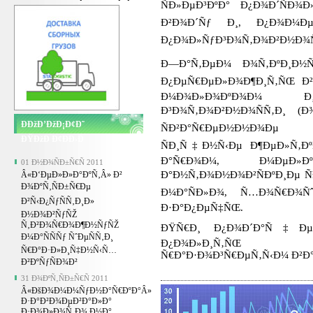
ÑÐ»ÐµÐ³ÐºÐ° Ð¿Ð¾Ð´ÑÐ
Ð²Ð¾Ð´Ñƒ Ð¸, Ð¿Ð¾Ð¼ÐµÑ
Ð¿Ð¾Ð»ÑƒÐ³Ð¾Ñ‚Ð¾Ð²Ð½Ð¾Ñ
Ð—Ð°Ñ‚ÐµÐ¼ Ð¾Ñ‚ÐºÐ¸Ð½Ñ
Ð¿ÐµÑ€ÐµÐ»Ð¾Ð¶Ð¸Ñ‚ÑŒ Ð² 
Ð¼Ð¾Ð»Ð¾ÐºÐ¾Ð¼ 
Ð³Ð¾Ñ‚Ð¾Ð²Ð½Ð¾ÑÑ‚Ð¸ (
ÐÐžÐ’ÐžÐ¡Ð¢Ð˜
ÑÐ²Ð°Ñ€ÐµÐ½Ð½Ð¾Ðµ 
ÐŸÐžÐ Ð¢ÐÐ›Ð
ÑÐ¸Ñ‡Ð½Ñ‹Ðµ Ð¶ÐµÐ»Ñ‚ÐºÐ
Ð°Ñ€Ð¾Ð¼, Ð¼ÐµÐ»Ðº
01 Ð½Ð¾ÑÐ±Ñ€Ñ 2011
Ð°Ð½Ñ‚Ð¾Ð½Ð¾Ð²ÑÐºÐ¸Ðµ Ñ
Â«Ð‘ÐµÐ»Ð»Ð°ÐºÑ‚Â» Ð²
Ð¾ÐºÑ‚ÑÐ±Ñ€Ðµ
Ð¼Ð°ÑÐ»Ð¾, Ñ…Ð¾Ñ€Ð¾Ñ
Ð²Ñ‹Ð¿ÑƒÑÑ‚Ð¸Ð»
Ð·Ð°Ð¿ÐµÑ‡ÑŒ.
Ð½Ð¾Ð²ÑƒÑŽ
Ñ‚Ð²Ð¾Ñ€Ð¾Ð¶Ð½ÑƒÑŽ
ÐŸÑ€Ð¸ Ð¿Ð¾Ð´Ð°Ñ‡Ðµ 
Ð¼Ð°ÑÑÑƒ ÑˆÐµÑÑ‚Ð¸
Ð¿Ð¾Ð»Ð¸Ñ‚ÑŒ Ð¿Ñ€Ð
Ñ€Ð°Ð·Ð»Ð¸Ñ‡Ð½Ñ‹Ñ…
Ñ€Ð°Ð·Ð¾Ð³Ñ€ÐµÑ‚Ñ‹Ð¼ Ð²
Ð²ÐºÑƒÑÐ¾Ð²
31 Ð¾ÐºÑ‚ÑÐ±Ñ€Ñ 2011
Â«ÐšÐ¾Ð¼Ð¼ÑƒÐ½Ð°Ñ€ÐºÐ°Â»
Ð·Ð°Ð²Ð¾ÐµÐ²Ð°Ð»Ð°
Ð·Ð¾Ð»Ð¾Ñ‚Ð¾ Ð½Ð°