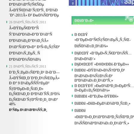
ÐºÐ¾Ð½ÐºÑƒÑ€ÑÐµ
Â«ÐŸÑ€Ð¾Ð´ÑƒÐºÑ‚ Ð³Ð¾Ð
´Ð°-2011Â» Ð² ÐœÐ¾ÑÐºÐ²Ðµ
ÐÐžÐ’Ð«Ð•
26 Ð¾ÐºÑ‚ÑÐ±Ñ€Ñ 2011
ÐŸÐ Ð•Ð”ÐŸÐ Ð˜Ð¯Ð¢Ð˜Ð¯
Â«ÐŸÐµÑ€Ð²Ð°Ñ
ÑˆÐ¾ÐºÐ¾Ð»Ð°Ð´Ð½Ð°Ñ
Ð Ð£ÐŸ
«Ð‘ÐµÐ»Ð°Ñ€ÑƒÑÐ½ÐµÑ„Ñ‚ÑŒ-
ÐºÐ¾Ð¼Ð¿Ð°Ð½Ð¸ÑÂ»
ÐžÑÐ¾Ð±Ð¸Ð½Ð¾»
Ð½Ð°Ñ‡Ð°Ð»Ð° Ð²Ñ‹Ð¿ÑƒÑÐº
ÐºÐ¾Ð½Ñ„ÐµÑ‚ Ñ
Ð§Ð£ÐŸ «Ð‘ÐµÐ»Ñ‚Ñ€Ð°Ð½ÑÑ…
Ð¾Ð»Ð¾Ð´»
ÐºÐ¾ÐºÐ¾ÑÐ¾Ð¼
Ð§Ð¢Ð£ÐŸ «Ð®Ð¢Ð­Ðš-Ð‘ÐµÐ»»
21 Ð¾ÐºÑ‚ÑÐ±Ñ€Ñ 2011
ÐžÐÐž «ÐŸÐ¾Ð»Ð¾Ñ†ÐºÐ¸Ð¹
Ð’Ð¸Ñ‚ÐµÐ±ÑÐºÐ¸Ð¹ Ð›Ð’Ð—
Ð¼Ð¾Ð»Ð¾Ñ‡Ð½Ñ‹Ð¹
Â«ÐŸÑ€Ð¸Ð´Ð²Ð¸Ð½ÑŒÐµÂ»
ÐºÐ¾Ð¼Ð±Ð¸Ð½Ð°Ñ‚»
Ð·Ð° 9 Ð¼ÐµÑÑÑ†ÐµÐ²
Ð Ð£ÐŸÐŸ «ÐœÐ¾Ð³Ð¸Ð»ÐµÐ²Ñ…
ÑƒÐ²ÐµÐ»Ð¸Ñ‡Ð¸Ð»
Ð»ÐµÐ±Ð¿Ñ€Ð¾Ð¼»
Ð¿Ñ€Ð¾Ð¸Ð·Ð²Ð¾Ð´ÑÑ‚Ð²Ð¾
ÐžÐžÐž «Ð“Ð¡Ðœ-ÐŸÐÐš»
Ð¿Ñ€Ð¾Ð´ÑƒÐºÑ†Ð¸Ð¸ Ð½Ð°
ÐžÐÐž «ÐšÐ»ÐµÐ½Ð¾Ð²Ð¸Ñ‡Ð¸»
48%
Ð’ÑÐµ Ð½Ð¾Ð²Ð¾ÑÑ‚Ð¸
ÐžÐÐž
«ÐšÐ°Ð»Ð¸Ð½ÐºÐ¾Ð²Ð¸Ñ‡ÑÐºÐ¸Ð
Ð¼ÑÑÐ¾ÐºÐ¾Ð¼Ð±Ð¸Ð½Ð°Ñ‚»