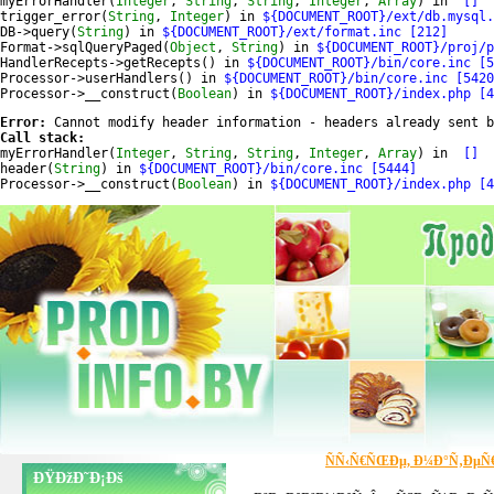
myErrorHandler(
Integer
, 
String
, 
String
, 
Integer
, 
Array
) in 
 []
trigger_error(
String
, 
Integer
) in 
${DOCUMENT_ROOT}/ext/db.mysql.
DB->query(
String
) in 
${DOCUMENT_ROOT}/ext/format.inc [212]
Format->sqlQueryPaged(
Object
, 
String
) in 
${DOCUMENT_ROOT}/proj/p
HandlerRecepts->getRecepts() in 
${DOCUMENT_ROOT}/bin/core.inc [5
Processor->userHandlers() in 
${DOCUMENT_ROOT}/bin/core.inc [5420
Processor->__construct(
Boolean
) in 
${DOCUMENT_ROOT}/index.php [4
Error:
Call stack:
myErrorHandler(
Integer
, 
String
, 
String
, 
Integer
, 
Array
) in 
 []
header(
String
) in 
${DOCUMENT_ROOT}/bin/core.inc [5444]
Processor->__construct(
Boolean
) in 
${DOCUMENT_ROOT}/index.php [4
ÑÑ‹Ñ€ÑŒÐµ, Ð¼Ð°Ñ‚ÐµÑ
ÐŸÐžÐ˜Ð¡Ðš