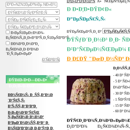
Ð³Ð»Ð°Ð²Ð½Ð°Ñ
Â»
Ñ€ÐµÑ†ÐµÐ¿Ñ
Ð Ð•Ð¦Ð•ÐŸÐ¢Ð«
Ð”ÐµÑÐµÑ€Ñ‚Ñ‹
ÐŸÐµÑ€ÐµÐ¹Ñ‚Ð¸ Ðº
Ð›ÐµÑ‡ÐµÐ±Ð½Ð¾-
Ð¿Ñ€Ð¾Ñ„Ð¸Ð»Ð°ÐºÑ‚Ð¸Ñ‡ÐµÑÐºÐ°Ñ
ÐŸÑƒÐ´Ð¸Ð½Ð³ Ð¸Ð· ÑÐ
ÐÐ¾Ð²Ð¸Ð½ÐºÐ¸
Ð²Ð°Ñ€ÐµÐ½ÑŒÐµÐ¼ Ð¸
Ð¿Ñ€Ð¾Ð¸Ð·Ð²Ð¾Ð
´Ð¸Ñ‚ÐµÐ»ÐµÐ¹
Ð Ð£ÐŸ "ÐœÐ¸Ð½ÑÐº Ð
Ð¡Ð¾ÑÑ‚
- 40 Ð³ Ñ
ÐŸÐžÐ›Ð•Ð—ÐÐ«Ð•
- 5 Ð³ Ñ
Ð¡Ð¡Ð«Ð›ÐšÐ˜
Ð¼Ð°ÑÐ»
- 30 Ð³ Ñ
ÐÐ¾Ñ€Ð¼Ñ‹ Ð¸ ÑÑ‚Ð°Ð½Ð
- 1 ÑÐ¹Ñ
´Ð°Ñ€Ñ‚Ñ‹
- 15 Ð³ Ñ
Ð’Ñ‹ÑÑ‚Ð°Ð²ÐºÐ¸
- 60 Ð³ 
Ð¡Ð»Ð¾Ð²Ð°Ñ€ÑŒ
Ñ‚ÐµÑ€Ð¼Ð¸Ð½Ð¾Ð²
ÐŸÑ€Ð¸Ð³Ð¾Ñ‚Ð¾Ð²Ð»ÐµÐ½Ð
Ð’ÐµÐ´Ð¾Ð¼ÑÑ‚Ð²Ð° Ð¸
Ð¡Ð°Ð³Ð¾ Ð¿Ñ€Ð¾Ð¼Ñ‹
Ð¾Ñ€Ð³Ð°Ð½Ð¸Ð·Ð°Ñ†Ð¸Ð¸