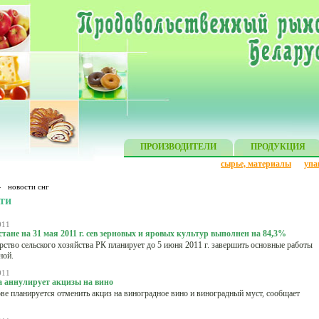
ПРОИЗВОДИТЕЛИ
ПРОДУКЦИЯ
сырье, материалы
упа
»
новости снг
ти
011
стане на 31 мая 2011 г. сев зерновых и яровых культур выполнен на 84,3%
ство сельского хозяйства РК планирует до 5 июня 2011 г. завершить основные работы
ной.
011
 аннулирует акцизы на вино
е планируется отменить акциз на виноградное вино и виноградный муст, сообщает