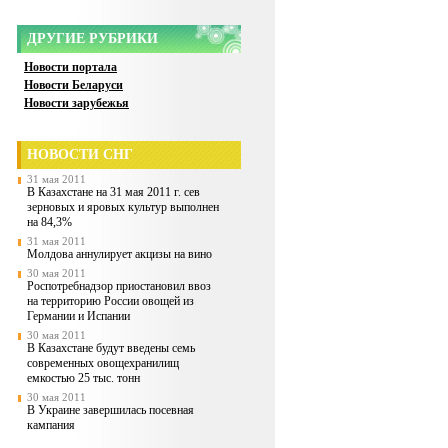
ДРУГИЕ РУБРИКИ
Новости портала
Новости Беларуси
Новости зарубежья
НОВОСТИ СНГ
31 мая 2011
В Казахстане на 31 мая 2011 г. сев
зерновых и яровых культур выполнен
на 84,3%
31 мая 2011
Молдова аннулирует акцизы на вино
30 мая 2011
Роспотребнадзор приостановил ввоз
на территорию России овощей из
Германии и Испании
30 мая 2011
В Казахстане будут введены семь
современных овощехранилищ
емкостью 25 тыс. тонн
30 мая 2011
В Украине завершилась посевная
кампания