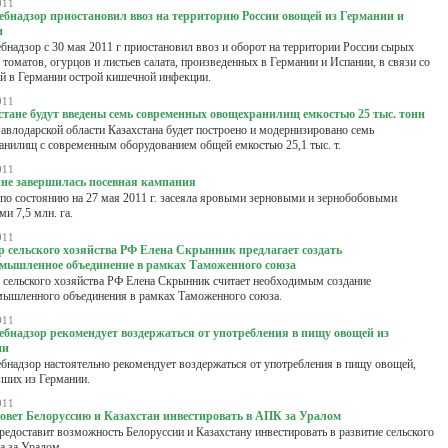
011
ебнадзор приостановил ввоз на территорию России овощей из Германии и
и
бнадзор с 30 мая 2011 г приостановил ввоз и оборот на территории России сырых
 томатов, огурцов и листьев салата, произведенных в Германии и Испании, в связи со
й в Германии острой кишечной инфекции.
011
стане будут введены семь современных овощехранилищ емкостью 25 тыс. тонн
 Павлодарской области Казахстана будет построено и модернизировано семь
нилищ с современным оборудованием общей емкостью 25,1 тыс. т.
011
не завершилась посевная кампания
по состоянию на 27 мая 2011 г. засеяла яровыми зерновыми и зернобобовыми
ми 7,5 млн. га.
011
 сельского хозяйства РФ Елена Скрынник предлагает создать
мышленное объединение в рамках Таможенного союза
сельского хозяйства РФ Елена Скрынник считает необходимым создание
мышленного объединения в рамках Таможенного союза.
011
ебнадзор рекомендует воздержаться от употребления в пищу овощей из
ии
бнадзор настоятельно рекомендует воздержаться от употребления в пищу овощей,
ших из Германии.
011
зовет Белоруссию и Казахстан инвестировать в АПК за Уралом
редоставит возможность Белоруссии и Казахстану инвестировать в развитие сельского
а за Уралом.