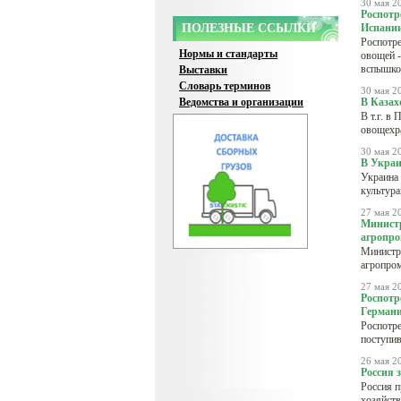
30 мая 2
Роспотр
ПОЛЕЗНЫЕ ССЫЛКИ
Испани
Роспотре
Нормы и стандарты
овощей -
вспышко
Выставки
Словарь терминов
30 мая 2
Ведомства и организации
В Казах
В т.г. в
овощехра
30 мая 2
В Украи
Украина 
культура
27 мая 2
Министр
агропро
Министр 
агропро
27 мая 2
Роспотр
Герман
Роспотре
поступив
26 мая 2
Россия 
Россия п
хозяйств