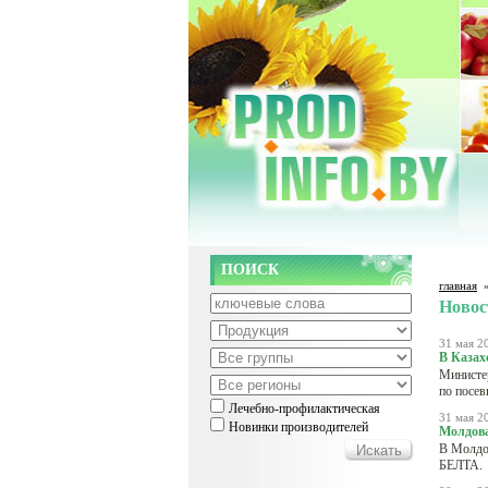
ПОИСК
главная
Новос
31 мая 2
В Казах
Министер
по посев
Лечебно-профилактическая
31 мая 2
Новинки производителей
Молдова
В Молдов
БЕЛТА.