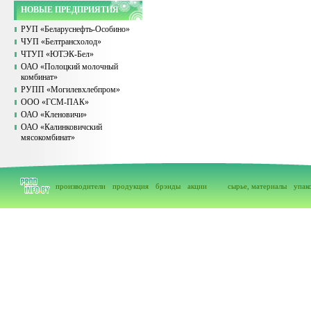
НОВЫЕ ПРЕДПРИЯТИЯ
РУП «Беларуснефть-Особино»
ЧУП «Белтрансхолод»
ЧТУП «ЮТЭК-Бел»
ОАО «Полоцкий молочный
комбинат»
РУПП «Могилевхлебпром»
ООО «ГСМ-ПАК»
ОАО «Кленовичи»
ОАО «Калинковичский
мясокомбинат»
производители
продукция
брэнды
акции
сырье, материалы
упак