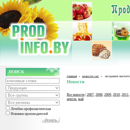
ПОИСК
главная
»
новости снг
»
молдавия значите
Новости
Все новости
|
2007
,
2008
,
2009
,
2010
,
2011
апрель
,
май
Лечебно-профилактическая
Новинки производителей