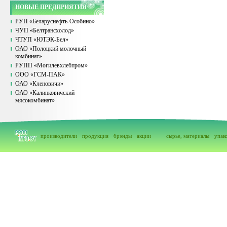
НОВЫЕ ПРЕДПРИЯТИЯ
РУП «Беларуснефть-Особино»
ЧУП «Белтрансхолод»
ЧТУП «ЮТЭК-Бел»
ОАО «Полоцкий молочный
комбинат»
РУПП «Могилевхлебпром»
ООО «ГСМ-ПАК»
ОАО «Кленовичи»
ОАО «Калинковичский
мясокомбинат»
производители
продукция
брэнды
акции
сырье, материалы
упак