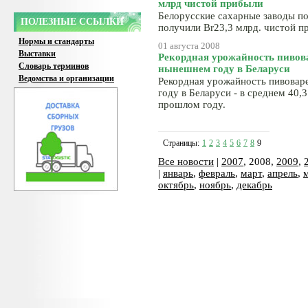
млрд чистой прибыли
Белорусские сахарные заводы по
ПОЛЕЗНЫЕ ССЫЛКИ
получили Br23,3 млрд. чистой п
Нормы и стандарты
01 августа 2008
Выставки
Рекордная урожайность пивова
Словарь терминов
нынешнем году в Беларуси
Ведомства и организации
Рекордная урожайность пивовар
году в Беларуси - в среднем 40,3
прошлом году.
Страницы:
1
2
3
4
5
6
7
8
9
Все новости
|
2007
, 2008,
2009
,
|
январь
,
февраль
,
март
,
апрель
,
октябрь
,
ноябрь
,
декабрь