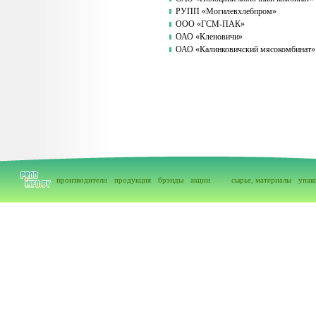
РУПП «Могилевхлебпром»
ООО «ГСМ-ПАК»
ОАО «Кленовичи»
ОАО «Калинковичский мясокомбинат»
производители
продукция
брэнды
акции
сырье, материалы
упак