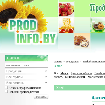
ПОИСК
главная
»
продукция
»
хлебобулочная про
Хлеб
Все
Минск
Брестская область
Витебска
область
Минская область
Могилевская о
Хлеб
Лечебно-профилактическая
Новинки производителей
Диетич