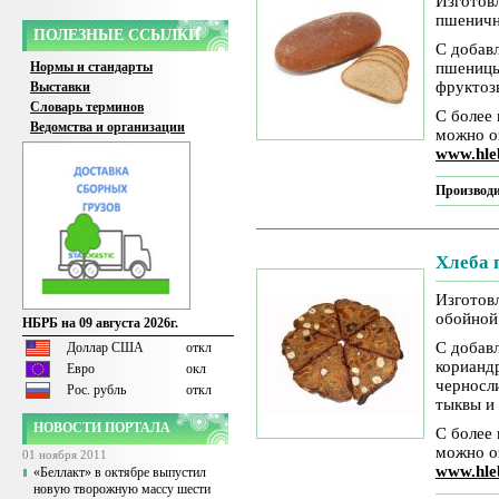
Изготов
пшенич
ПОЛЕЗНЫЕ ССЫЛКИ
С добав
Нормы и стандарты
пшеницы
фруктоз
Выставки
Словарь терминов
С более
Ведомства и организации
можно о
www.hle
Производи
Хлеба 
Изготов
обойной
НБРБ на 09 августа 2026г.
С добав
Доллар США
откл
кориандр
Евро
окл
черносл
Рос. рубль
откл
тыквы и 
НОВОСТИ ПОРТАЛА
С более
можно о
01 ноября 2011
www.hle
«Беллакт» в октябре выпустил
новую творожную массу шести