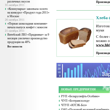
различных вкусов
Производи
31 октября 2011
«Коммунарка» завоевала золото
на конкурсе «Продукт года-2011»
в Москве
Хлеба 
26 октября 2011
«Первая шоколадная компания»
Изготов
начала выпуск конфет с кокосом
муки
21 октября 2011
Витебский ЛВЗ «Придвинье» за 9
С более
месяцев увеличил производство
можно о
продукции на 48%
www.hle
Все новости
Производи
НОВЫЕ ПРЕДПРИЯТИЯ
РУП «Беларуснефть-Особино»
ЧУП «Белтрансхолод»
ЧТУП «ЮТЭК-Бел»
ОАО «Полоцкий молочный комбинат»