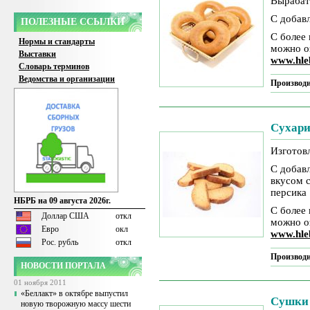
Вырабат
С добав
ПОЛЕЗНЫЕ ССЫЛКИ
С более
Нормы и стандарты
можно о
Выставки
www.hle
Словарь терминов
Ведомства и организации
Производи
Сухар
Изготов
С добавл
вкусом с
персика
НБРБ на 09 августа 2026г.
С более
Доллар США
откл
можно о
Евро
окл
www.hle
Рос. рубль
откл
Производи
НОВОСТИ ПОРТАЛА
01 ноября 2011
«Беллакт» в октябре выпустил
Сушки
новую творожную массу шести