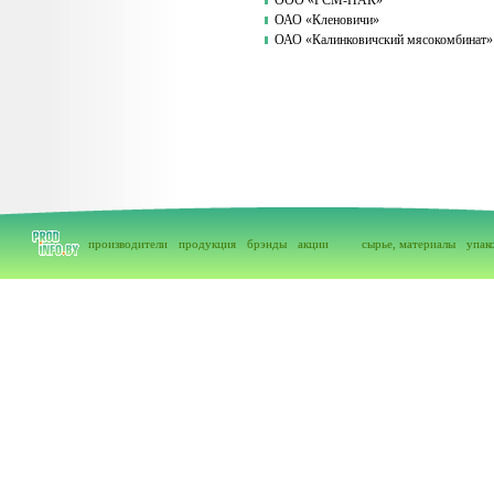
ООО «ГСМ-ПАК»
ОАО «Кленовичи»
ОАО «Калинковичский мясокомбинат»
производители
продукция
брэнды
акции
сырье, материалы
упак