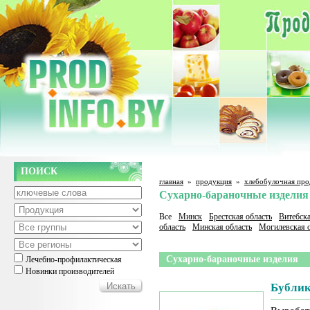
ПОИСК
главная
»
продукция
»
хлебобулочная про
Сухарно-бараночные изделия
Все
Минск
Брестская область
Витебска
область
Минская область
Могилевская о
Сухарно-бараночные изделия
Лечебно-профилактическая
Новинки производителей
Бубли