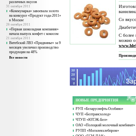
различных вкусов
Изготов
31 октября 2011
«Коммунарка» завоевала золото
ванилин
на конкурсе «Продукт года-2011»
Со вкусо
в Москве
26 октября 2011
Диабети
«Первая шоколадная компания»
начала выпуск конфет с кокосом
С более
21 октября 2011
можно о
Витебский ЛВЗ «Придвинье» за 9
www.hle
месяцев увеличил производство
продукции на 48%
Производи
Все новости
НОВЫЕ ПРЕДПРИЯТИЯ
РУП «Беларуснефть-Особино»
ЧУП «Белтрансхолод»
ЧТУП «ЮТЭК-Бел»
ОАО «Полоцкий молочный комбинат»
РУПП «Могилевхлебпром»