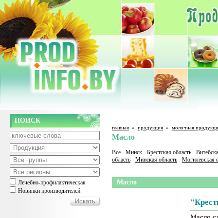
ПОИСК
главная
»
продукция
»
молочная продукц
Масло
Все
Минск
Брестская область
Витебска
область
Минская область
Могилевская о
Масло
Лечебно-профилактическая
Новинки производителей
"Крест
Масло с