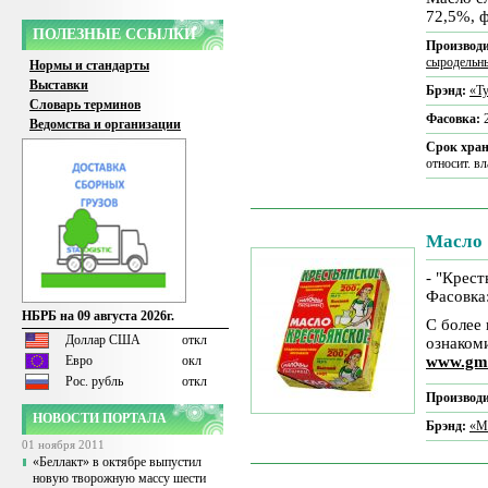
72,5%, 
ПОЛЕЗНЫЕ ССЫЛКИ
Производи
сыродельн
Нормы и стандарты
Выставки
Брэнд:
«Т
Словарь терминов
Фасовка:
Ведомства и организации
Срок хра
относит. в
Масло
- "Крес
Фасовка:
НБРБ на 09 августа 2026г.
С более
Доллар США
откл
ознаком
Евро
окл
www.gm
Рос. рубль
откл
Производи
НОВОСТИ ПОРТАЛА
Брэнд:
«М
01 ноября 2011
«Беллакт» в октябре выпустил
новую творожную массу шести