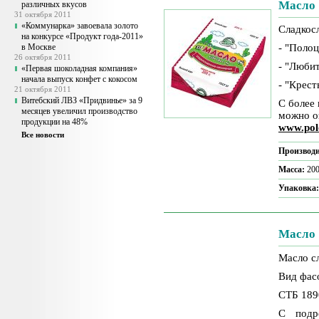
Масло
различных вкусов
31 октября 2011
«Коммунарка» завоевала золото
Сладкос
на конкурсе «Продукт года-2011»
в Москве
- "Поло
26 октября 2011
- "Люби
«Первая шоколадная компания»
начала выпуск конфет с кокосом
- "Крес
21 октября 2011
Витебский ЛВЗ «Придвинье» за 9
С более
месяцев увеличил производство
можно о
продукции на 48%
www.pol
Все новости
Производи
Масса:
200
Упаковка
Масло 
Масло с
Вид фасо
СТБ 189
С подр