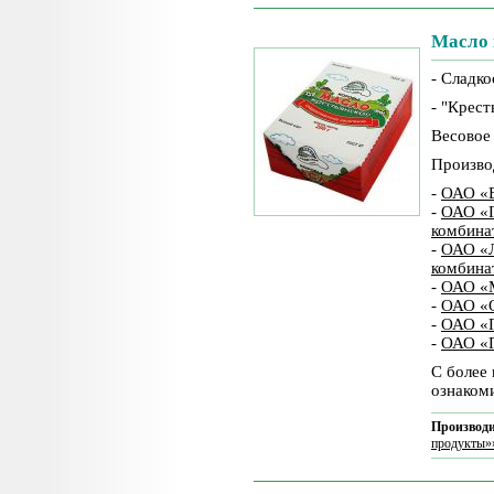
Масло 
- Сладк
- "Крест
Весовое
Произво
-
ОАО «В
-
ОАО «Г
комбина
-
ОАО «Л
комбина
-
ОАО «
-
ОАО «О
-
ОАО «П
-
ОАО «П
С более
ознаком
Производи
продукты»