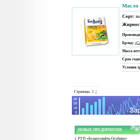
Масло 
Сорт:
в
Жирнос
Производи
Брэнд:
«С
Масса нет
Срок годн
Условия 
Страницы:
1
2
НОВЫЕ ПРЕДПРИЯТИЯ
РУП «Беларуснефть-Особино»