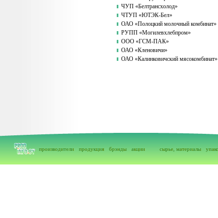
ЧУП «Белтрансхолод»
ЧТУП «ЮТЭК-Бел»
ОАО «Полоцкий молочный комбинат»
РУПП «Могилевхлебпром»
ООО «ГСМ-ПАК»
ОАО «Кленовичи»
ОАО «Калинковичский мясокомбинат»
производители
продукция
брэнды
акции
сырье, материалы
упак