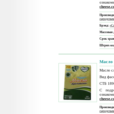
ознаком
cheese.
Производи
сыродельн
Брэнд:
«Co
Массовая 
Срок хра
Штрих-ко
Масло 
Масло с
Вид фасо
СТБ 189
С подр
ознаком
cheese.
Производи
сыродельн