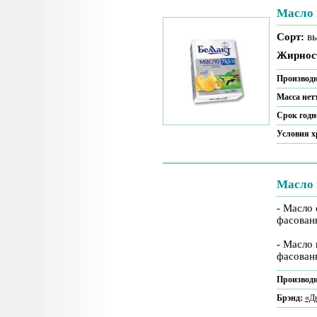
Масло 
Сорт:
в
Жирнос
Производи
Масса нет
Срок годн
Условия 
Масло 
- Масло
фасован
- Масло
фасован
Производи
Брэнд:
«Дн