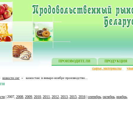
ПРОИЗВОДИТЕЛИ
ПРОДУКЦИЯ
сырье, материалы
упа
»
новости снг
»
казахстан: в январе-ноябре производство...
ти
сти
| 2007,
2008
,
2009
,
2010
,
2011
,
2012
,
2013
,
2015
,
2016
|
сентябрь
,
октябрь
,
ноябрь
,