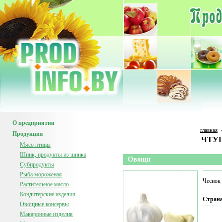
О предприятии
главная
Продукция
ЧТУП
Мясо птицы
Шпик, продукты из шпика
Овощи
Субпродукты
Рыба мороженая
Чеснок
Растительное масло
Кондитерские изделия
Страна
Овощные консервы
Макаронные изделия