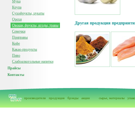
Мука
Крупа
Сухофрукты, цукаты
Орехи
Другая продукция предприяти
Овощи, фрукты, ягоды, травы
Семечки
Приправы
Кофе
Какао-продукты
Пиво
Слабоалкогольные напитки
Прайсы
Контакты
производители
продукция
брэнды
акции
сырье, материалы
упак