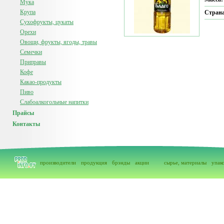
Мука
Крупа
Страна
Сухофрукты, цукаты
Орехи
Овощи, фрукты, ягоды, травы
Семечки
Приправы
Кофе
Какао-продукты
Пиво
Слабоалкогольные напитки
Прайсы
Контакты
производители
продукция
брэнды
акции
сырье, материалы
упак