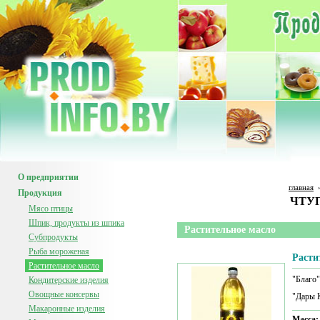
О предприятии
главная
Продукция
ЧТУП
Мясо птицы
Шпик, продукты из шпика
Растительное масло
Субпродукты
Рыба мороженая
Расти
Растительное масло
"Благо
Кондитерские изделия
Овощные консервы
"Дары 
Макаронные изделия
Масса