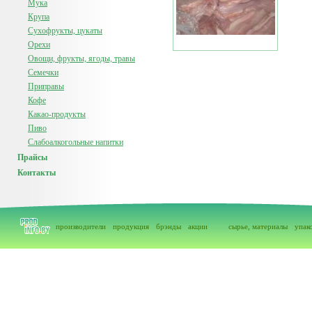
Мука
Крупа
Сухофрукты, цукаты
Орехи
Овощи, фрукты, ягоды, травы
Семечки
Приправы
Кофе
Какао-продукты
Пиво
Слабоалкогольные напитки
Прайсы
Контакты
производители
продукция
брэнды
акции
сырье, материалы
упак