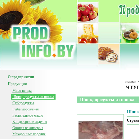
О предприятии
главная
Продукция
ЧТУП
Мясо птицы
Шпик, продукты из шпика
Шпик, продукты из шпика
Субпродукты
Рыба мороженая
Шпик
Растительное масло
Страна
Кондитерские изделия
Овощные консервы
Макаронные изделия